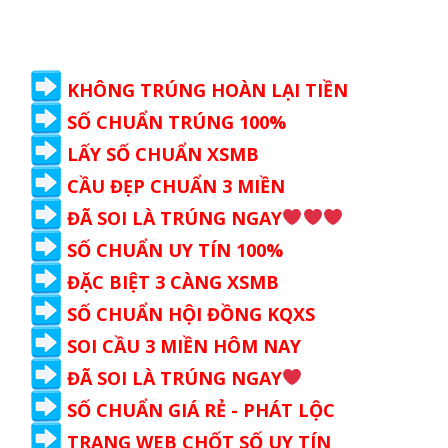
KHÔNG TRÚNG HOÀN LẠI TIỀN
SỐ CHUẨN TRÚNG 100%
LẤY SỐ CHUẨN XSMB
CẦU ĐẸP CHUẨN 3 MIỀN
ĐÃ SOI LÀ TRÚNG NGAY
SỐ CHUẨN UY TÍN 100%
ĐẶC BIỆT 3 CÀNG XSMB
SỐ CHUẨN HỘI ĐỒNG KQXS
SOI CẦU 3 MIỀN HÔM NAY
ĐÃ SOI LÀ TRÚNG NGAY
SỐ CHUẨN GIÁ RẺ - PHÁT LỘC
TRANG WEB CHỐT SỐ UY TÍN