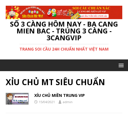
SỐ 3 CÀNG HÔM NAY - BA CANG
MIEN BAC - TRÚNG 3 CÀNG -
3CANGVIP
TRANG SOI CẦU 24H CHUẨN NHẤT VIỆT NAM
XỈU CHỦ MT SIÊU CHUẨN
XÍU CHỦ MIỀN TRUNG VIP
15/04/2021
admin