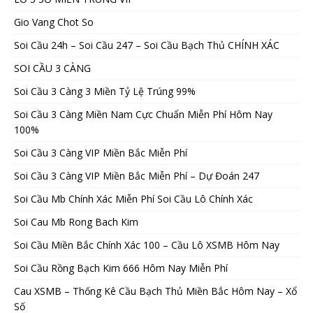
Gio Vang Chot So
Soi Cầu 24h – Soi Cầu 247 – Soi Cầu Bạch Thủ CHÍNH XÁC
SOI CẦU 3 CÀNG
Soi Cầu 3 Càng 3 Miền Tỷ Lệ Trúng 99%
Soi Cầu 3 Càng Miền Nam Cực Chuẩn Miễn Phí Hôm Nay
100%
Soi Cầu 3 Càng VIP Miền Bắc Miễn Phí
Soi Cầu 3 Càng VIP Miền Bắc Miễn Phí – Dự Đoán 247
Soi Cầu Mb Chính Xác Miễn Phí Soi Cầu Lô Chính Xác
Soi Cau Mb Rong Bach Kim
Soi Cầu Miền Bắc Chính Xác 100 – Cầu Lô XSMB Hôm Nay
Soi Cầu Rồng Bạch Kim 666 Hôm Nay Miễn Phí
Cau XSMB – Thống Kê Cầu Bạch Thủ Miền Bắc Hôm Nay – Xổ
Số