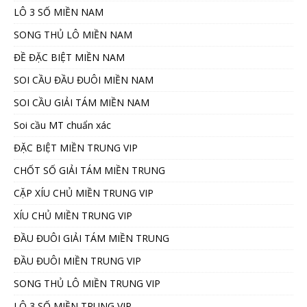
LÔ 3 SỐ MIỀN NAM
SONG THỦ LÔ MIỀN NAM
ĐỀ ĐẶC BIỆT MIỀN NAM
SOI CẦU ĐẦU ĐUÔI MIỀN NAM
SOI CẦU GIẢI TÁM MIỀN NAM
Soi cầu MT chuẩn xác
ĐẶC BIỆT MIỀN TRUNG VIP
CHỐT SỐ GIẢI TÁM MIỀN TRUNG
CẶP XÍU CHỦ MIỀN TRUNG VIP
XÍU CHỦ MIỀN TRUNG VIP
ĐẦU ĐUÔI GIẢI TÁM MIỀN TRUNG
ĐẦU ĐUÔI MIỀN TRUNG VIP
SONG THỦ LÔ MIỀN TRUNG VIP
LÔ 3 SỐ MIỀN TRUNG VIP