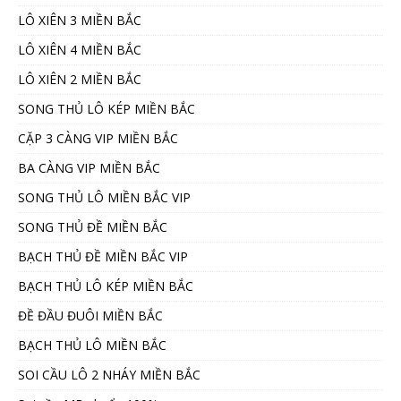
LÔ XIÊN 3 MIỀN BẮC
LÔ XIÊN 4 MIỀN BẮC
LÔ XIÊN 2 MIỀN BẮC
SONG THỦ LÔ KÉP MIỀN BẮC
CẶP 3 CÀNG VIP MIỀN BẮC
BA CÀNG VIP MIỀN BẮC
SONG THỦ LÔ MIỀN BẮC VIP
SONG THỦ ĐỀ MIỀN BẮC
BẠCH THỦ ĐỀ MIỀN BẮC VIP
BẠCH THỦ LÔ KÉP MIỀN BẮC
ĐỀ ĐẦU ĐUÔI MIỀN BẮC
BẠCH THỦ LÔ MIỀN BẮC
SOI CẦU LÔ 2 NHÁY MIỀN BẮC