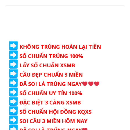
KHÔNG TRÚNG HOÀN LẠI TIỀN
SỐ CHUẨN TRÚNG 100%
LẤY SỐ CHUẨN XSMB
CẦU ĐẸP CHUẨN 3 MIỀN
ĐÃ SOI LÀ TRÚNG NGAY
SỐ CHUẨN UY TÍN 100%
ĐẶC BIỆT 3 CÀNG XSMB
SỐ CHUẨN HỘI ĐỒNG KQXS
SOI CẦU 3 MIỀN HÔM NAY