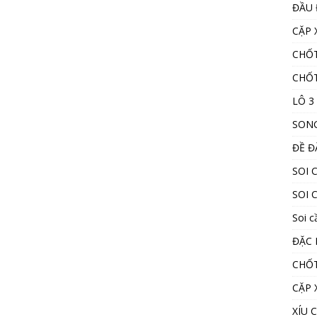
ĐẦU 
CẶP 
CHỐT
CHỐT
LÔ 3
SONG
ĐỀ Đ
SOI 
SOI 
Soi 
ĐẶC 
CHỐT
CẶP 
XÍU 