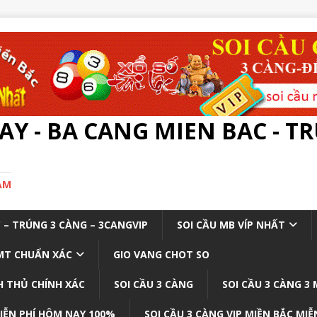
Y - BA CANG MIEN BAC - TR
AM
 – TRÚNG 3 CÀNG – 3CANGVIP
SOI CẦU MB VÍP NHẤT
 MT CHUẨN XÁC
GIO VANG CHOT SO
CH THỦ CHÍNH XÁC
SOI CẦU 3 CÀNG
SOI CẦU 3 CÀNG 3
IỄN PHÍ HÔM NAY 100%
SOI CẦU 3 CÀNG VIP MIỀN BẮC MIỄ