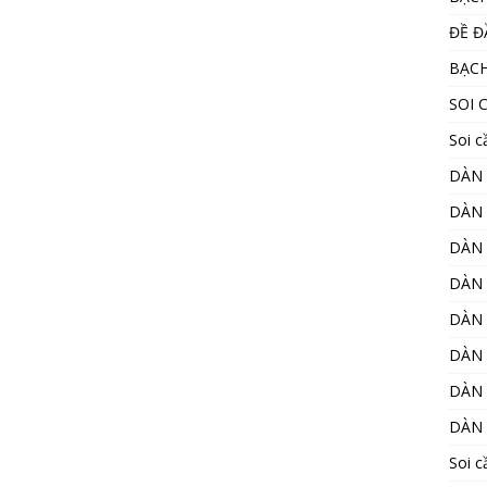
ĐỀ Đ
BẠCH
SOI 
Soi 
DÀN 
DÀN 
DÀN 
DÀN 
DÀN 
DÀN 
DÀN 
DÀN 
Soi 