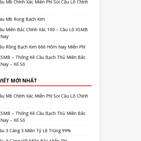
ầu Mb Chính Xác Miễn Phí Soi Cầu Lô Chính
Cau Mb Rong Bach Kim
Cầu Miền Bắc Chính Xác 100 – Cầu Lô XSMB
 Nay
Cầu Rồng Bạch Kim 666 Hôm Nay Miễn Phí
XSMB – Thống Kê Cầu Bạch Thủ Miền Bắc
Nay – Xổ Số
 VIẾT MỚI NHẤT
ầu Mb Chính Xác Miễn Phí Soi Cầu Lô Chính
XSMB – Thống Kê Cầu Bạch Thủ Miền Bắc
Nay – Xổ Số
ầu 3 Càng 3 Miền Tỷ Lệ Trúng 99%
ầu 3 Càng VIP Miền Bắc Miễn Phí