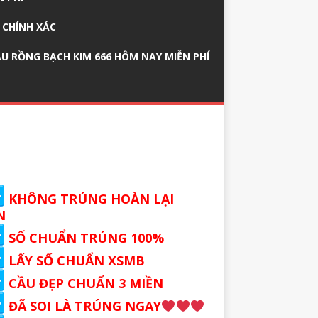
Ô CHÍNH XÁC
ẦU RỒNG BẠCH KIM 666 HÔM NAY MIỄN PHÍ
KHÔNG TRÚNG HOÀN LẠI
N
SỐ CHUẨN TRÚNG 100%
LẤY SỐ CHUẨN XSMB
CẦU ĐẸP CHUẨN 3 MIỀN
ĐÃ SOI LÀ TRÚNG NGAY