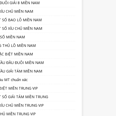
ĐUÔI GIẢI 8 MIỀN NAM
XÍU CHỦ MIỀN NAM
 SỐ BAO LÔ MIỀN NAM
 SỐ XÍU CHỦ MIỀN NAM
 SỐ MIỀN NAM
 THỦ LÔ MIỀN NAM
ẶC BIỆT MIỀN NAM
CẦU ĐẦU ĐUÔI MIỀN NAM
CẦU GIẢI TÁM MIỀN NAM
cầu MT chuẩn xác
BIỆT MIỀN TRUNG VIP
 SỐ GIẢI TÁM MIỀN TRUNG
XÍU CHỦ MIỀN TRUNG VIP
CHỦ MIỀN TRUNG VIP