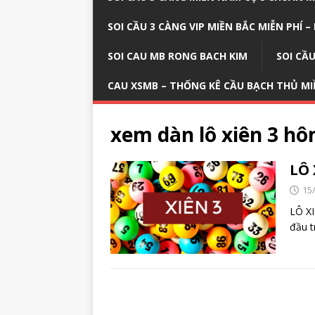
SOI CẦU 3 CÀNG VIP MIỀN BẮC MIỄN PHÍ 
SOI CAU MB RONG BACH KIM
SOI CẦ
CAU XSMB – THỐNG KÊ CẦU BẠCH THỦ MI
xem dàn lô xiên 3 h
LÔ 
15
LÔ X
đầu t