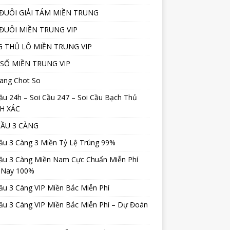
ĐUÔI GIẢI TÁM MIỀN TRUNG
ĐUÔI MIỀN TRUNG VIP
 THỦ LÔ MIỀN TRUNG VIP
 SỐ MIỀN TRUNG VIP
Vang Chot So
ầu 24h – Soi Cầu 247 – Soi Cầu Bạch Thủ
H XÁC
CẦU 3 CÀNG
ầu 3 Càng 3 Miền Tỷ Lệ Trúng 99%
Cầu 3 Càng Miền Nam Cực Chuẩn Miễn Phí
Nay 100%
ầu 3 Càng VIP Miền Bắc Miễn Phí
ầu 3 Càng VIP Miền Bắc Miễn Phí – Dự Đoán