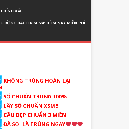
Ô CHÍNH XÁC
ẦU RỒNG BẠCH KIM 666 HÔM NAY MIỄN PHÍ
KHÔNG TRÚNG HOÀN LẠI
N
SỐ CHUẨN TRÚNG 100%
LẤY SỐ CHUẨN XSMB
CẦU ĐẸP CHUẨN 3 MIỀN
ĐÃ SOI LÀ TRÚNG NGAY