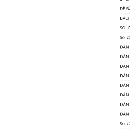
ĐỀ Đ
BẠCH
SOI 
Soi 
DÀN 
DÀN 
DÀN 
DÀN 
DÀN 
DÀN 
DÀN 
DÀN 
Soi 