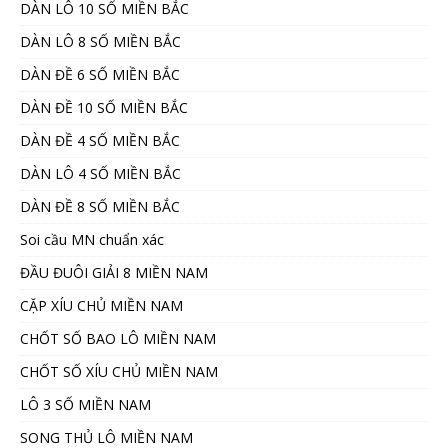
DÀN LÔ 10 SỐ MIỀN BẮC
DÀN LÔ 8 SỐ MIỀN BẮC
DÀN ĐỀ 6 SỐ MIỀN BẮC
DÀN ĐỀ 10 SỐ MIỀN BẮC
DÀN ĐỀ 4 SỐ MIỀN BẮC
DÀN LÔ 4 SỐ MIỀN BẮC
DÀN ĐỀ 8 SỐ MIỀN BẮC
Soi cầu MN chuẩn xác
ĐẦU ĐUÔI GIẢI 8 MIỀN NAM
CẶP XÍU CHỦ MIỀN NAM
CHỐT SỐ BAO LÔ MIỀN NAM
CHỐT SỐ XÍU CHỦ MIỀN NAM
LÔ 3 SỐ MIỀN NAM
SONG THỦ LÔ MIỀN NAM