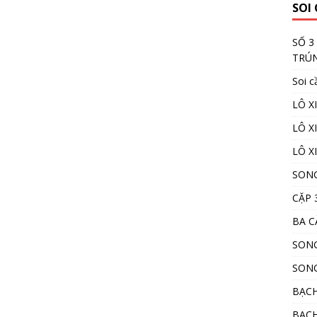
SOI
SỐ 3
TRÚN
Soi c
LÔ X
LÔ X
LÔ X
SONG
CẶP 
BA C
SONG
SONG
BẠCH
BẠCH