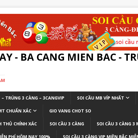
Y - BA CANG MIEN BAC - TR
AM
 – TRÚNG 3 CÀNG – 3CANGVIP
SOI CẦU MB VÍP NHẤT
 MT CHUẨN XÁC
GIO VANG CHOT SO
CH THỦ CHÍNH XÁC
SOI CẦU 3 CÀNG
SOI CẦU 3 CÀNG 3
IỄN PHÍ HÔM NAY 100%
SOI CẦU 3 CÀNG VIP MIỀN BẮC MIỄ