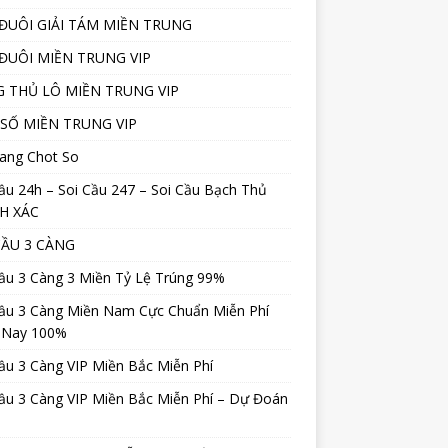
ĐUÔI GIẢI TÁM MIỀN TRUNG
ĐUÔI MIỀN TRUNG VIP
 THỦ LÔ MIỀN TRUNG VIP
 SỐ MIỀN TRUNG VIP
Vang Chot So
ầu 24h – Soi Cầu 247 – Soi Cầu Bạch Thủ
H XÁC
CẦU 3 CÀNG
ầu 3 Càng 3 Miền Tỷ Lệ Trúng 99%
Cầu 3 Càng Miền Nam Cực Chuẩn Miễn Phí
Nay 100%
ầu 3 Càng VIP Miền Bắc Miễn Phí
ầu 3 Càng VIP Miền Bắc Miễn Phí – Dự Đoán