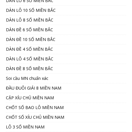
DÀN LÔ 6 SỐ MIỀN BẮC
DÀN LÔ 10 SỐ MIỀN BẮC
DÀN LÔ 8 SỐ MIỀN BẮC
DÀN ĐỀ 6 SỐ MIỀN BẮC
DÀN ĐỀ 10 SỐ MIỀN BẮC
DÀN ĐỀ 4 SỐ MIỀN BẮC
DÀN LÔ 4 SỐ MIỀN BẮC
DÀN ĐỀ 8 SỐ MIỀN BẮC
Soi cầu MN chuẩn xác
ĐẦU ĐUÔI GIẢI 8 MIỀN NAM
CẶP XÍU CHỦ MIỀN NAM
CHỐT SỐ BAO LÔ MIỀN NAM
CHỐT SỐ XÍU CHỦ MIỀN NAM
LÔ 3 SỐ MIỀN NAM