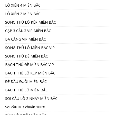
LÔ XIÊN 4 MIỀN BẮC
LÔ XIÊN 2 MIỀN BẮC
SONG THỦ LÔ KÉP MIỀN BẮC
CẶP 3 CÀNG VIP MIỀN BẮC
BA CÀNG VIP MIỀN BẮC
SONG THỦ LÔ MIỀN BẮC VIP
SONG THỦ ĐỀ MIỀN BẮC
BẠCH THỦ ĐỀ MIỀN BẮC VIP
BẠCH THỦ LÔ KÉP MIỀN BẮC
ĐỀ ĐẦU ĐUÔI MIỀN BẮC
BẠCH THỦ LÔ MIỀN BẮC
SOI CẦU LÔ 2 NHÁY MIỀN BẮC
Soi cầu MB chuẩn 100%