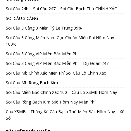
Soi Cầu 24h – Soi Cầu 247 – Soi Cầu Bạch Thủ CHÍNH XÁC
SOI CẦU 3 CÀNG
Soi Cầu 3 Càng 3 Miền Tỷ Lệ Trúng 99%
Soi Cầu 3 Càng Miền Nam Cực Chuẩn Miễn Phí Hôm Nay
100%
Soi Cầu 3 Càng VIP Miền Bắc Miễn Phí
Soi Cầu 3 Càng VIP Miền Bắc Miễn Phí – Dự Đoán 247
Soi Cầu Mb Chính Xác Miễn Phí Soi Cầu Lô Chính Xác
Soi Cau Mb Rong Bach Kim
Soi Cầu Miền Bắc Chính Xác 100 – Cầu Lô XSMB Hôm Nay
Soi Cầu Rồng Bạch Kim 666 Hôm Nay Miễn Phí
Cau XSMB – Thống Kê Cầu Bạch Thủ Miền Bắc Hôm Nay – Xổ
Số