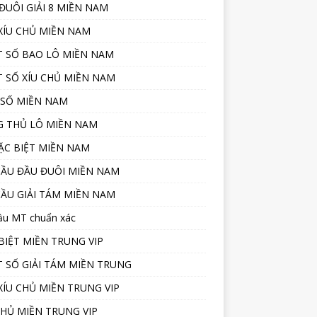
ĐUÔI GIẢI 8 MIỀN NAM
XÍU CHỦ MIỀN NAM
 SỐ BAO LÔ MIỀN NAM
 SỐ XÍU CHỦ MIỀN NAM
 SỐ MIỀN NAM
 THỦ LÔ MIỀN NAM
ẶC BIỆT MIỀN NAM
CẦU ĐẦU ĐUÔI MIỀN NAM
CẦU GIẢI TÁM MIỀN NAM
cầu MT chuẩn xác
BIỆT MIỀN TRUNG VIP
 SỐ GIẢI TÁM MIỀN TRUNG
XÍU CHỦ MIỀN TRUNG VIP
CHỦ MIỀN TRUNG VIP