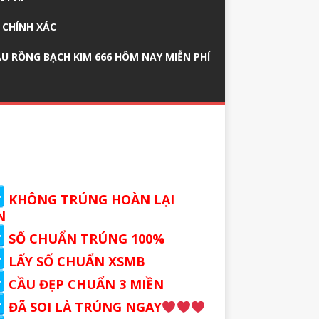
Ô CHÍNH XÁC
ẦU RỒNG BẠCH KIM 666 HÔM NAY MIỄN PHÍ
KHÔNG TRÚNG HOÀN LẠI
N
SỐ CHUẨN TRÚNG 100%
LẤY SỐ CHUẨN XSMB
CẦU ĐẸP CHUẨN 3 MIỀN
ĐÃ SOI LÀ TRÚNG NGAY