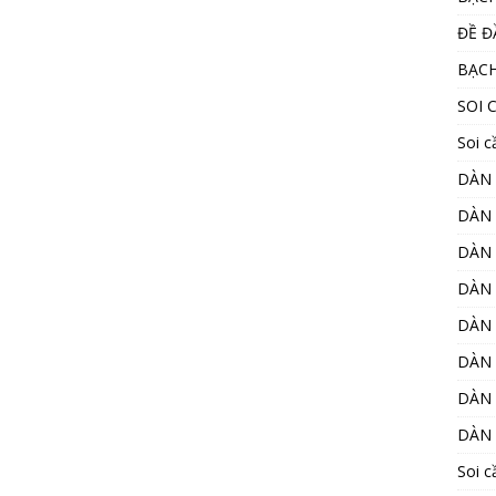
ĐỀ Đ
BẠCH
SOI 
Soi 
DÀN 
DÀN 
DÀN 
DÀN 
DÀN 
DÀN 
DÀN 
DÀN 
Soi 