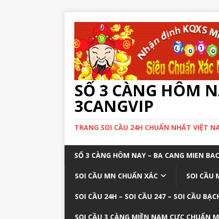
SỐ 3 CÀNG HÔM NA
3CANGVIP
TRANG SOI CẦU 24H CHUẨN NHẤT VIỆT N
SỐ 3 CÀNG HÔM NAY – BA CANG MIEN BAC
SOI CẦU MN CHUẨN XÁC
SOI CẦU
SOI CẦU 24H – SOI CẦU 247 – SOI CẦU BẠ
SOI CẦU 3 CÀNG MIỀN NAM CỰC CHUẨN M