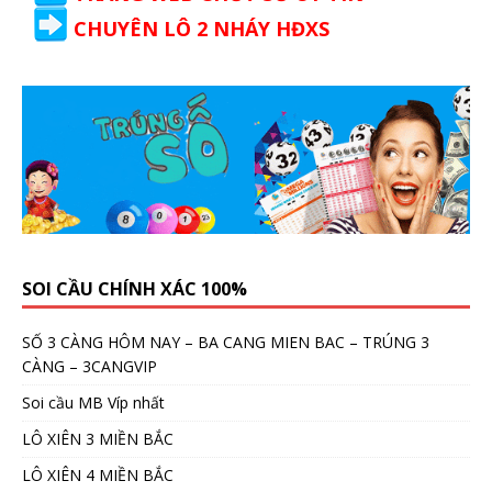
CHUYÊN LÔ 2 NHÁY HĐXS
SOI CẦU CHÍNH XÁC 100%
SỐ 3 CÀNG HÔM NAY – BA CANG MIEN BAC – TRÚNG 3
CÀNG – 3CANGVIP
Soi cầu MB Víp nhất
LÔ XIÊN 3 MIỀN BẮC
LÔ XIÊN 4 MIỀN BẮC