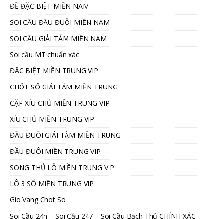
ĐỀ ĐẶC BIỆT MIỀN NAM
SOI CẦU ĐẦU ĐUÔI MIỀN NAM
SOI CẦU GIẢI TÁM MIỀN NAM
Soi cầu MT chuẩn xác
ĐẶC BIỆT MIỀN TRUNG VIP
CHỐT SỐ GIẢI TÁM MIỀN TRUNG
CẶP XÍU CHỦ MIỀN TRUNG VIP
XÍU CHỦ MIỀN TRUNG VIP
ĐẦU ĐUÔI GIẢI TÁM MIỀN TRUNG
ĐẦU ĐUÔI MIỀN TRUNG VIP
SONG THỦ LÔ MIỀN TRUNG VIP
LÔ 3 SỐ MIỀN TRUNG VIP
Gio Vang Chot So
Soi Cầu 24h – Soi Cầu 247 – Soi Cầu Bạch Thủ CHÍNH XÁC