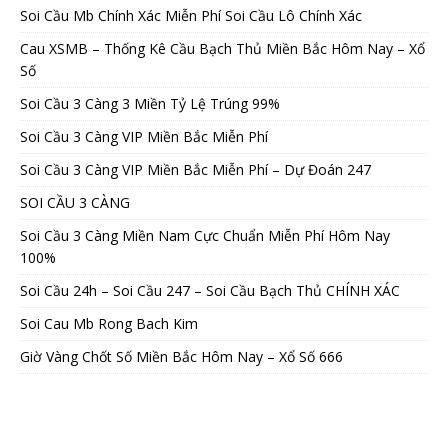
Soi Cầu Mb Chính Xác Miễn Phí Soi Cầu Lô Chính Xác
Cau XSMB – Thống Kê Cầu Bạch Thủ Miền Bắc Hôm Nay – Xổ
Số
Soi Cầu 3 Càng 3 Miền Tỷ Lệ Trúng 99%
Soi Cầu 3 Càng VIP Miền Bắc Miễn Phí
Soi Cầu 3 Càng VIP Miền Bắc Miễn Phí – Dự Đoán 247
SOI CẦU 3 CÀNG
Soi Cầu 3 Càng Miền Nam Cực Chuẩn Miễn Phí Hôm Nay
100%
Soi Cầu 24h – Soi Cầu 247 – Soi Cầu Bạch Thủ CHÍNH XÁC
Soi Cau Mb Rong Bach Kim
Giờ Vàng Chốt Số Miền Bắc Hôm Nay – Xổ Số 666