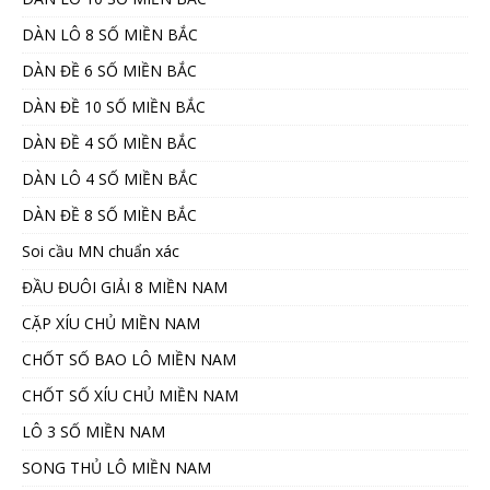
DÀN LÔ 8 SỐ MIỀN BẮC
DÀN ĐỀ 6 SỐ MIỀN BẮC
DÀN ĐỀ 10 SỐ MIỀN BẮC
DÀN ĐỀ 4 SỐ MIỀN BẮC
DÀN LÔ 4 SỐ MIỀN BẮC
DÀN ĐỀ 8 SỐ MIỀN BẮC
Soi cầu MN chuẩn xác
ĐẦU ĐUÔI GIẢI 8 MIỀN NAM
CẶP XÍU CHỦ MIỀN NAM
CHỐT SỐ BAO LÔ MIỀN NAM
CHỐT SỐ XÍU CHỦ MIỀN NAM
LÔ 3 SỐ MIỀN NAM
SONG THỦ LÔ MIỀN NAM