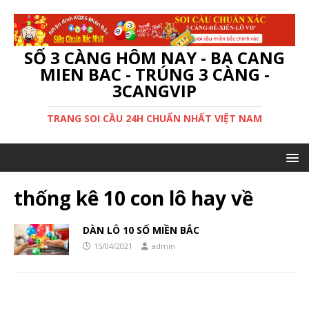
SỐ 3 CÀNG HÔM NAY - BA CANG
MIEN BAC - TRÚNG 3 CÀNG -
3CANGVIP
TRANG SOI CẦU 24H CHUẨN NHẤT VIỆT NAM
thống kê 10 con lô hay về
DÀN LÔ 10 SỐ MIỀN BẮC
15/04/2021
admin