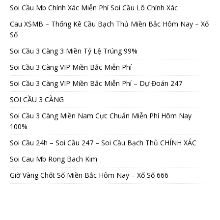
Soi Cầu Mb Chính Xác Miễn Phí Soi Cầu Lô Chính Xác
Cau XSMB – Thống Kê Cầu Bạch Thủ Miền Bắc Hôm Nay – Xổ
Số
Soi Cầu 3 Càng 3 Miền Tỷ Lệ Trúng 99%
Soi Cầu 3 Càng VIP Miền Bắc Miễn Phí
Soi Cầu 3 Càng VIP Miền Bắc Miễn Phí – Dự Đoán 247
SOI CẦU 3 CÀNG
Soi Cầu 3 Càng Miền Nam Cực Chuẩn Miễn Phí Hôm Nay
100%
Soi Cầu 24h – Soi Cầu 247 – Soi Cầu Bạch Thủ CHÍNH XÁC
Soi Cau Mb Rong Bach Kim
Giờ Vàng Chốt Số Miền Bắc Hôm Nay – Xổ Số 666