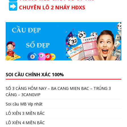
CHUYÊN LÔ 2 NHÁY HĐXS
SOI CẦU CHÍNH XÁC 100%
SỐ 3 CÀNG HÔM NAY – BA CANG MIEN BAC – TRÚNG 3
CÀNG – 3CANGVIP
Soi cầu MB Víp nhất
LÔ XIÊN 3 MIỀN BẮC
LÔ XIÊN 4 MIỀN BẮC