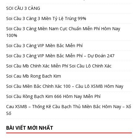
SOI CẦU 3 CÀNG
Soi Cầu 3 Càng 3 Miền Tỷ Lệ Trúng 99%
Soi Cầu 3 Càng Miền Nam Cực Chuẩn Miễn Phí Hôm Nay
100%
Soi Cầu 3 Càng VIP Miền Bắc Miễn Phí
Soi Cầu 3 Càng VIP Miền Bắc Miễn Phí – Dự Đoán 247
Soi Cầu Mb Chính Xác Miễn Phí Soi Cầu Lô Chính Xác
Soi Cau Mb Rong Bach Kim
Soi Cầu Miền Bắc Chính Xác 100 – Cầu Lô XSMB Hôm Nay
Soi Cầu Rồng Bạch Kim 666 Hôm Nay Miễn Phí
Cau XSMB – Thống Kê Cầu Bạch Thủ Miền Bắc Hôm Nay – Xổ
Số
BÀI VIẾT MỚI NHẤT