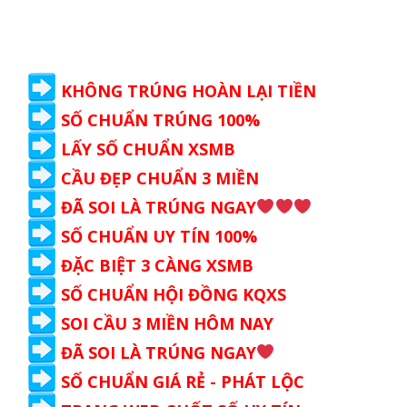
KHÔNG TRÚNG HOÀN LẠI TIỀN
SỐ CHUẨN TRÚNG 100%
LẤY SỐ CHUẨN XSMB
CẦU ĐẸP CHUẨN 3 MIỀN
ĐÃ SOI LÀ TRÚNG NGAY
SỐ CHUẨN UY TÍN 100%
ĐẶC BIỆT 3 CÀNG XSMB
SỐ CHUẨN HỘI ĐỒNG KQXS
SOI CẦU 3 MIỀN HÔM NAY
ĐÃ SOI LÀ TRÚNG NGAY
SỐ CHUẨN GIÁ RẺ - PHÁT LỘC