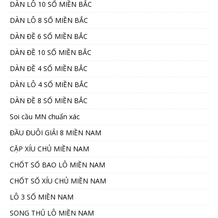
DÀN LÔ 10 SỐ MIỀN BẮC
DÀN LÔ 8 SỐ MIỀN BẮC
DÀN ĐỀ 6 SỐ MIỀN BẮC
DÀN ĐỀ 10 SỐ MIỀN BẮC
DÀN ĐỀ 4 SỐ MIỀN BẮC
DÀN LÔ 4 SỐ MIỀN BẮC
DÀN ĐỀ 8 SỐ MIỀN BẮC
Soi cầu MN chuẩn xác
ĐẦU ĐUÔI GIẢI 8 MIỀN NAM
CẶP XÍU CHỦ MIỀN NAM
CHỐT SỐ BAO LÔ MIỀN NAM
CHỐT SỐ XÍU CHỦ MIỀN NAM
LÔ 3 SỐ MIỀN NAM
SONG THỦ LÔ MIỀN NAM