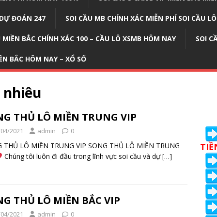
– DỰ ĐOÁN 247
SOI CẦU MB CHÍNH XÁC MIỄN PHÍ SOI CẦU L
U MIỀN BẮC CHÍNH XÁC 100 – CẦU LÔ XSMB HÔM NAY
SOI C
ỀN BẮC HÔM NAY – XỔ SỐ
 nhiêu
NG THỦ LÔ MIỀN TRUNG VIP
/04/2021
admin
0
 THỦ LÔ MIỀN TRUNG VIP SONG THỦ LÔ MIỀN TRUNG
TIỀ
Chúng tôi luôn đi đầu trong lĩnh vực soi cầu và dự
[…]
G THỦ LÔ MIỀN BẮC VIP
/04/2021
admin
0