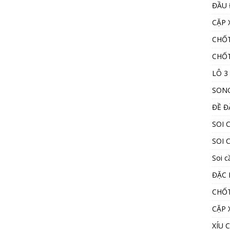
ĐẦU 
CẶP 
CHỐT
CHỐT
LÔ 3
SONG
ĐỀ Đ
SOI 
SOI 
Soi 
ĐẶC 
CHỐT
CẶP 
XÍU 