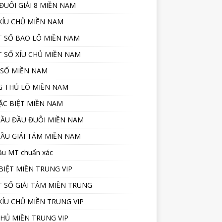
ĐUÔI GIẢI 8 MIỀN NAM
XÍU CHỦ MIỀN NAM
 SỐ BAO LÔ MIỀN NAM
 SỐ XÍU CHỦ MIỀN NAM
 SỐ MIỀN NAM
 THỦ LÔ MIỀN NAM
ẶC BIỆT MIỀN NAM
CẦU ĐẦU ĐUÔI MIỀN NAM
CẦU GIẢI TÁM MIỀN NAM
cầu MT chuẩn xác
BIỆT MIỀN TRUNG VIP
 SỐ GIẢI TÁM MIỀN TRUNG
XÍU CHỦ MIỀN TRUNG VIP
CHỦ MIỀN TRUNG VIP