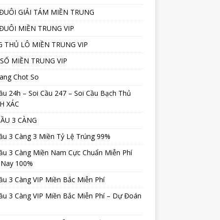
ĐUÔI GIẢI TÁM MIỀN TRUNG
ĐUÔI MIỀN TRUNG VIP
 THỦ LÔ MIỀN TRUNG VIP
 SỐ MIỀN TRUNG VIP
Vang Chot So
ầu 24h – Soi Cầu 247 – Soi Cầu Bạch Thủ
H XÁC
CẦU 3 CÀNG
ầu 3 Càng 3 Miền Tỷ Lệ Trúng 99%
Cầu 3 Càng Miền Nam Cực Chuẩn Miễn Phí
Nay 100%
ầu 3 Càng VIP Miền Bắc Miễn Phí
ầu 3 Càng VIP Miền Bắc Miễn Phí – Dự Đoán