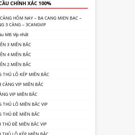
 CẦU CHÍNH XÁC 100%
 CÀNG HÔM NAY – BA CANG MIEN BAC –
G 3 CÀNG – 3CANGVIP
ầu MB Víp nhất
IÊN 3 MIỀN BẮC
IÊN 4 MIỀN BẮC
IÊN 2 MIỀN BẮC
 THỦ LÔ KÉP MIỀN BẮC
3 CÀNG VIP MIỀN BẮC
ÀNG VIP MIỀN BẮC
 THỦ LÔ MIỀN BẮC VIP
 THỦ ĐỀ MIỀN BẮC
 THỦ ĐỀ MIỀN BẮC VIP
 THỦ LÔ KÉP MIỀN BẮC