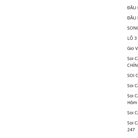
ĐẦU 
ĐẦU 
SONG
LÔ 3
Gio 
Soi C
CHÍN
SOI 
Soi C
Soi 
Hôm 
Soi C
Soi C
247