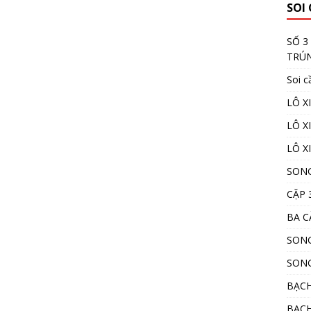
SOI
SỐ 3
TRÚN
Soi c
LÔ X
LÔ X
LÔ X
SONG
CẶP 
BA C
SONG
SONG
BẠCH
BẠCH