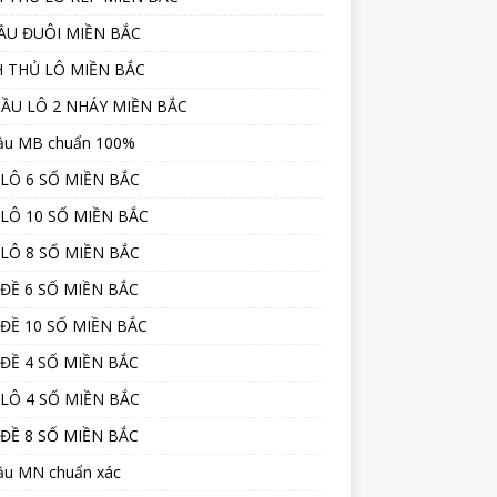
ẦU ĐUÔI MIỀN BẮC
 THỦ LÔ MIỀN BẮC
CẦU LÔ 2 NHÁY MIỀN BẮC
cầu MB chuẩn 100%
LÔ 6 SỐ MIỀN BẮC
LÔ 10 SỐ MIỀN BẮC
LÔ 8 SỐ MIỀN BẮC
ĐỀ 6 SỐ MIỀN BẮC
ĐỀ 10 SỐ MIỀN BẮC
ĐỀ 4 SỐ MIỀN BẮC
LÔ 4 SỐ MIỀN BẮC
ĐỀ 8 SỐ MIỀN BẮC
cầu MN chuẩn xác