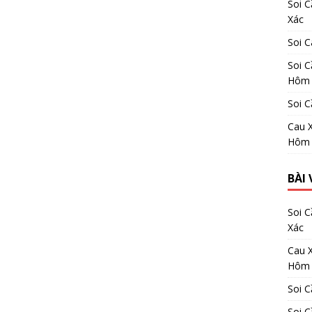
Soi C
Xác
Soi 
Soi 
Hôm
Soi 
Cau 
Hôm 
BÀI
Soi C
Xác
Cau 
Hôm 
Soi C
Soi C