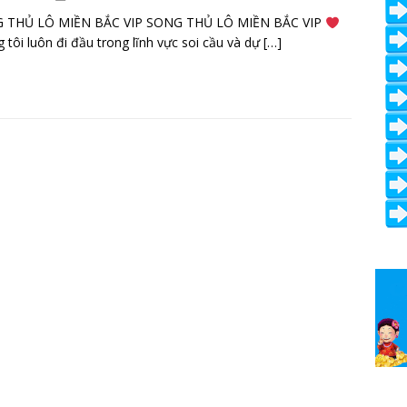
 THỦ LÔ MIỀN BẮC VIP SONG THỦ LÔ MIỀN BẮC VIP
 tôi luôn đi đầu trong lĩnh vực soi cầu và dự
[…]