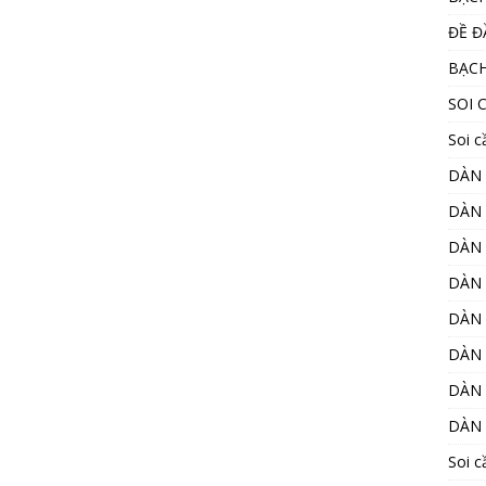
ĐỀ Đ
BẠCH
SOI 
Soi 
DÀN 
DÀN 
DÀN 
DÀN 
DÀN 
DÀN 
DÀN 
DÀN 
Soi 