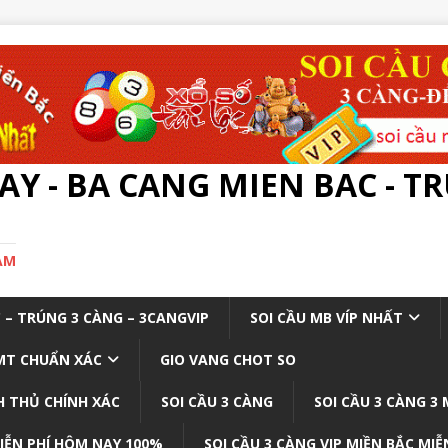
Y - BA CANG MIEN BAC - TR
AM
 – TRÚNG 3 CÀNG – 3CANGVIP
SOI CẦU MB VÍP NHẤT
 MT CHUẨN XÁC
GIO VANG CHOT SO
CH THỦ CHÍNH XÁC
SOI CẦU 3 CÀNG
SOI CẦU 3 CÀNG 3
IỄN PHÍ HÔM NAY 100%
SOI CẦU 3 CÀNG VIP MIỀN BẮC MIỄ