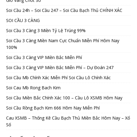
Gio Vang Chot So
Soi Cầu 24h – Soi Cầu 247 – Soi Cầu Bạch Thủ CHÍNH XÁC
SOI CẦU 3 CÀNG
Soi Cầu 3 Càng 3 Miền Tỷ Lệ Trúng 99%
Soi Cầu 3 Càng Miền Nam Cực Chuẩn Miễn Phí Hôm Nay
100%
Soi Cầu 3 Càng VIP Miền Bắc Miễn Phí
Soi Cầu 3 Càng VIP Miền Bắc Miễn Phí – Dự Đoán 247
Soi Cầu Mb Chính Xác Miễn Phí Soi Cầu Lô Chính Xác
Soi Cau Mb Rong Bach Kim
Soi Cầu Miền Bắc Chính Xác 100 – Cầu Lô XSMB Hôm Nay
Soi Cầu Rồng Bạch Kim 666 Hôm Nay Miễn Phí
Cau XSMB – Thống Kê Cầu Bạch Thủ Miền Bắc Hôm Nay – Xổ
Số