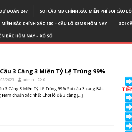
– DỰ ĐOÁN 247
SOI CẦU MB CHÍNH XÁC MIỄN PHÍ SOI CẦU L
U MIỀN BẮC CHÍNH XÁC 100 – CẦU LÔ XSMB HÔM NAY
SOI C
ỀN BẮC HÔM NAY – XỔ SỐ
 Cầu 3 Càng 3 Miền Tỷ Lệ Trúng 99%
/02/2023
admin
0
ầu 3 Càng 3 Miền Tỷ Lệ Trúng 99% Soi cầu 3 càng Bắc
TIỀ
 Nam chuẩn xác nhất Chơi lô đề 3 càng
[…]