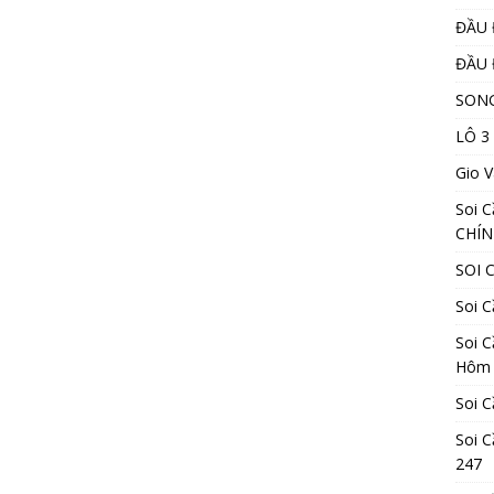
ĐẦU 
ĐẦU 
SONG
LÔ 3
Gio 
Soi C
CHÍN
SOI 
Soi C
Soi 
Hôm 
Soi C
Soi C
247