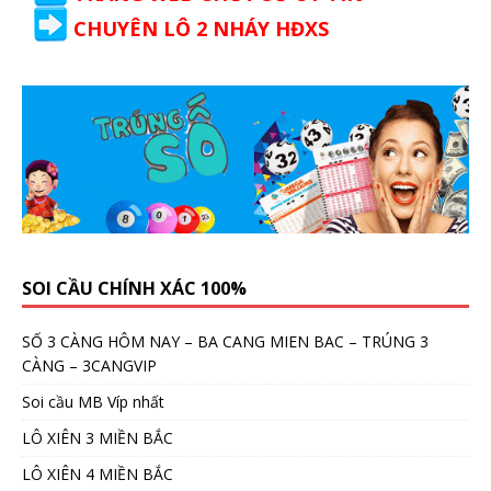
CHUYÊN LÔ 2 NHÁY HĐXS
SOI CẦU CHÍNH XÁC 100%
SỐ 3 CÀNG HÔM NAY – BA CANG MIEN BAC – TRÚNG 3
CÀNG – 3CANGVIP
Soi cầu MB Víp nhất
LÔ XIÊN 3 MIỀN BẮC
LÔ XIÊN 4 MIỀN BẮC