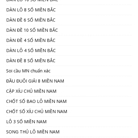
DÀN LÔ 8 SỐ MIỀN BẮC
DÀN ĐỀ 6 SỐ MIỀN BẮC
DÀN ĐỀ 10 SỐ MIỀN BẮC
DÀN ĐỀ 4 SỐ MIỀN BẮC
DÀN LÔ 4 SỐ MIỀN BẮC
DÀN ĐỀ 8 SỐ MIỀN BẮC
Soi cầu MN chuẩn xác
ĐẦU ĐUÔI GIẢI 8 MIỀN NAM
CẶP XÍU CHỦ MIỀN NAM
CHỐT SỐ BAO LÔ MIỀN NAM
CHỐT SỐ XÍU CHỦ MIỀN NAM
LÔ 3 SỐ MIỀN NAM
SONG THỦ LÔ MIỀN NAM