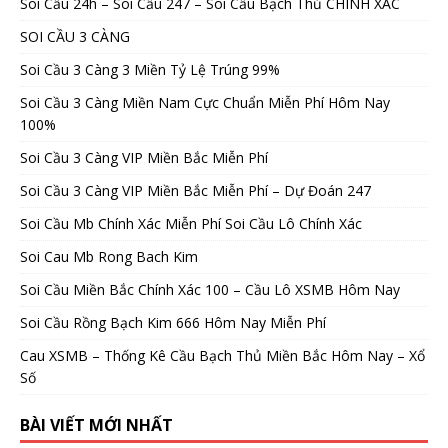
Soi Cầu 24h – Soi Cầu 247 – Soi Cầu Bạch Thủ CHÍNH XÁC
SOI CẦU 3 CÀNG
Soi Cầu 3 Càng 3 Miền Tỷ Lệ Trúng 99%
Soi Cầu 3 Càng Miền Nam Cực Chuẩn Miễn Phí Hôm Nay
100%
Soi Cầu 3 Càng VIP Miền Bắc Miễn Phí
Soi Cầu 3 Càng VIP Miền Bắc Miễn Phí – Dự Đoán 247
Soi Cầu Mb Chính Xác Miễn Phí Soi Cầu Lô Chính Xác
Soi Cau Mb Rong Bach Kim
Soi Cầu Miền Bắc Chính Xác 100 – Cầu Lô XSMB Hôm Nay
Soi Cầu Rồng Bạch Kim 666 Hôm Nay Miễn Phí
Cau XSMB – Thống Kê Cầu Bạch Thủ Miền Bắc Hôm Nay – Xổ
Số
BÀI VIẾT MỚI NHẤT