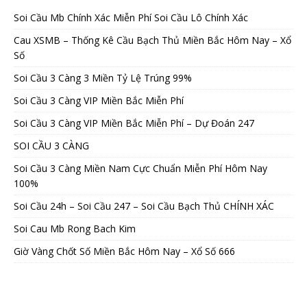
Soi Cầu Mb Chính Xác Miễn Phí Soi Cầu Lô Chính Xác
Cau XSMB – Thống Kê Cầu Bạch Thủ Miền Bắc Hôm Nay – Xổ
Số
Soi Cầu 3 Càng 3 Miền Tỷ Lệ Trúng 99%
Soi Cầu 3 Càng VIP Miền Bắc Miễn Phí
Soi Cầu 3 Càng VIP Miền Bắc Miễn Phí – Dự Đoán 247
SOI CẦU 3 CÀNG
Soi Cầu 3 Càng Miền Nam Cực Chuẩn Miễn Phí Hôm Nay
100%
Soi Cầu 24h – Soi Cầu 247 – Soi Cầu Bạch Thủ CHÍNH XÁC
Soi Cau Mb Rong Bach Kim
Giờ Vàng Chốt Số Miền Bắc Hôm Nay – Xổ Số 666