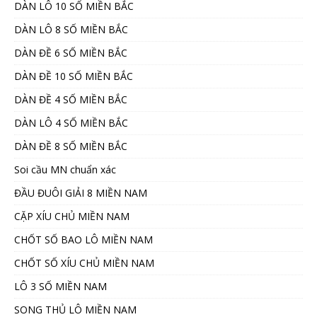
DÀN LÔ 10 SỐ MIỀN BẮC
DÀN LÔ 8 SỐ MIỀN BẮC
DÀN ĐỀ 6 SỐ MIỀN BẮC
DÀN ĐỀ 10 SỐ MIỀN BẮC
DÀN ĐỀ 4 SỐ MIỀN BẮC
DÀN LÔ 4 SỐ MIỀN BẮC
DÀN ĐỀ 8 SỐ MIỀN BẮC
Soi cầu MN chuẩn xác
ĐẦU ĐUÔI GIẢI 8 MIỀN NAM
CẶP XÍU CHỦ MIỀN NAM
CHỐT SỐ BAO LÔ MIỀN NAM
CHỐT SỐ XÍU CHỦ MIỀN NAM
LÔ 3 SỐ MIỀN NAM
SONG THỦ LÔ MIỀN NAM