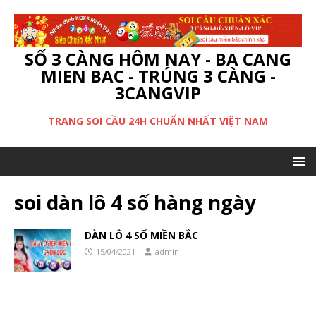
SỐ 3 CÀNG HÔM NAY - BA CANG
MIEN BAC - TRÚNG 3 CÀNG -
3CANGVIP
TRANG SOI CẦU 24H CHUẨN NHẤT VIỆT NAM
soi dàn lô 4 số hàng ngày
DÀN LÔ 4 SỐ MIỀN BẮC
15/04/2021
admin