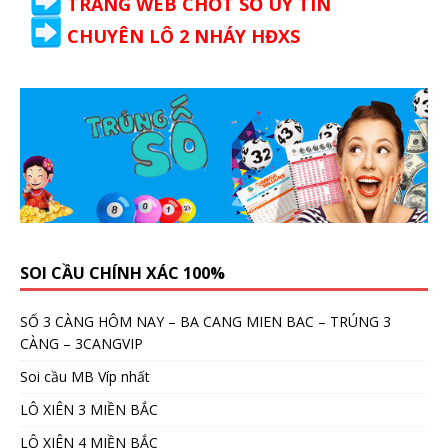
TRANG WEB CHỐT SỐ UY TÍN
CHUYÊN LÔ 2 NHÁY HĐXS
SOI CẦU CHÍNH XÁC 100%
SỐ 3 CÀNG HÔM NAY – BA CANG MIEN BAC – TRÚNG 3
CÀNG – 3CANGVIP
Soi cầu MB Víp nhất
LÔ XIÊN 3 MIỀN BẮC
LÔ XIÊN 4 MIỀN BẮC