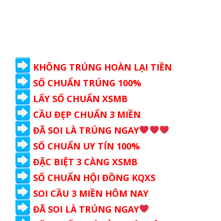
KHÔNG TRÚNG HOÀN LẠI TIỀN
SỐ CHUẨN TRÚNG 100%
LẤY SỐ CHUẨN XSMB
CẦU ĐẸP CHUẨN 3 MIỀN
ĐÃ SOI LÀ TRÚNG NGAY
SỐ CHUẨN UY TÍN 100%
ĐẶC BIỆT 3 CÀNG XSMB
SỐ CHUẨN HỘI ĐỒNG KQXS
SOI CẦU 3 MIỀN HÔM NAY
ĐÃ SOI LÀ TRÚNG NGAY