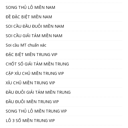
SONG THỦ LÔ MIỀN NAM
ĐỀ ĐẶC BIỆT MIỀN NAM
SOI CẦU ĐẦU ĐUÔI MIỀN NAM
SOI CẦU GIẢI TÁM MIỀN NAM
Soi cầu MT chuẩn xác
ĐẶC BIỆT MIỀN TRUNG VIP
CHỐT SỐ GIẢI TÁM MIỀN TRUNG
CẶP XÍU CHỦ MIỀN TRUNG VIP
XÍU CHỦ MIỀN TRUNG VIP
ĐẦU ĐUÔI GIẢI TÁM MIỀN TRUNG
ĐẦU ĐUÔI MIỀN TRUNG VIP
SONG THỦ LÔ MIỀN TRUNG VIP
LÔ 3 SỐ MIỀN TRUNG VIP