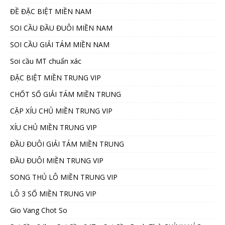
ĐỀ ĐẶC BIỆT MIỀN NAM
SOI CẦU ĐẦU ĐUÔI MIỀN NAM
SOI CẦU GIẢI TÁM MIỀN NAM
Soi cầu MT chuẩn xác
ĐẶC BIỆT MIỀN TRUNG VIP
CHỐT SỐ GIẢI TÁM MIỀN TRUNG
CẶP XÍU CHỦ MIỀN TRUNG VIP
XÍU CHỦ MIỀN TRUNG VIP
ĐẦU ĐUÔI GIẢI TÁM MIỀN TRUNG
ĐẦU ĐUÔI MIỀN TRUNG VIP
SONG THỦ LÔ MIỀN TRUNG VIP
LÔ 3 SỐ MIỀN TRUNG VIP
Gio Vang Chot So