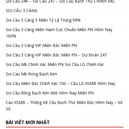
Soi Cầu 24h – Soi Cầu 247 – Soi Cầu Bạch Thủ CHÍNH XÁC
SOI CẦU 3 CÀNG
Soi Cầu 3 Càng 3 Miền Tỷ Lệ Trúng 99%
Soi Cầu 3 Càng Miền Nam Cực Chuẩn Miễn Phí Hôm Nay
100%
Soi Cầu 3 Càng VIP Miền Bắc Miễn Phí
Soi Cầu 3 Càng VIP Miền Bắc Miễn Phí – Dự Đoán 247
Soi Cầu Mb Chính Xác Miễn Phí Soi Cầu Lô Chính Xác
Soi Cau Mb Rong Bach Kim
Soi Cầu Miền Bắc Chính Xác 100 – Cầu Lô XSMB Hôm Nay
Soi Cầu Rồng Bạch Kim 666 Hôm Nay Miễn Phí
Cau XSMB – Thống Kê Cầu Bạch Thủ Miền Bắc Hôm Nay – Xổ
Số
BÀI VIẾT MỚI NHẤT