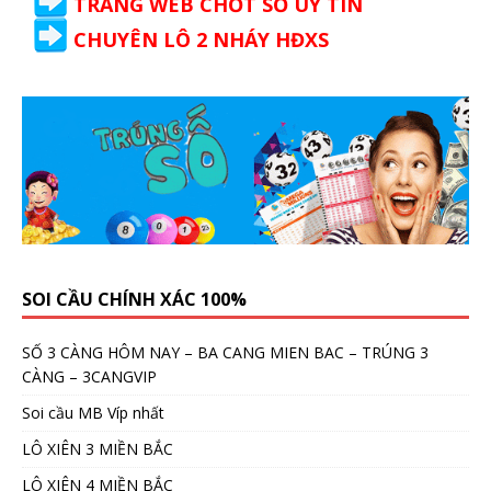
TRANG WEB CHỐT SỐ UY TÍN
CHUYÊN LÔ 2 NHÁY HĐXS
SOI CẦU CHÍNH XÁC 100%
SỐ 3 CÀNG HÔM NAY – BA CANG MIEN BAC – TRÚNG 3
CÀNG – 3CANGVIP
Soi cầu MB Víp nhất
LÔ XIÊN 3 MIỀN BẮC
LÔ XIÊN 4 MIỀN BẮC