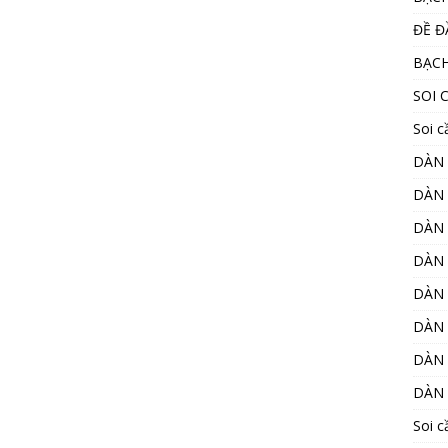
ĐỀ Đ
BẠCH
SOI 
Soi 
DÀN 
DÀN 
DÀN 
DÀN 
DÀN 
DÀN 
DÀN 
DÀN 
Soi 