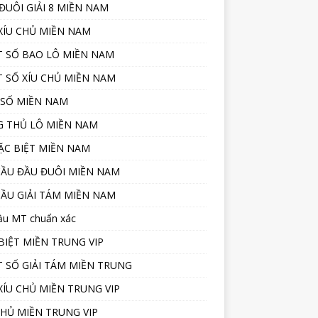
ĐUÔI GIẢI 8 MIỀN NAM
XÍU CHỦ MIỀN NAM
 SỐ BAO LÔ MIỀN NAM
 SỐ XÍU CHỦ MIỀN NAM
 SỐ MIỀN NAM
 THỦ LÔ MIỀN NAM
ẶC BIỆT MIỀN NAM
CẦU ĐẦU ĐUÔI MIỀN NAM
CẦU GIẢI TÁM MIỀN NAM
cầu MT chuẩn xác
BIỆT MIỀN TRUNG VIP
 SỐ GIẢI TÁM MIỀN TRUNG
XÍU CHỦ MIỀN TRUNG VIP
CHỦ MIỀN TRUNG VIP