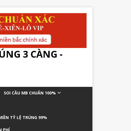
ÚNG 3 CÀNG -
SOI CẦU MB CHUẨN 100%
 MIỀN TỶ LỆ TRÚNG 99%
N PHÍ