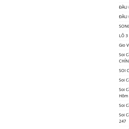
ĐẦU 
ĐẦU 
SONG
LÔ 3
Gio 
Soi C
CHÍN
SOI 
Soi C
Soi 
Hôm 
Soi C
Soi C
247