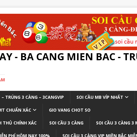
Y - BA CANG MIEN BAC - TR
AM
 – TRÚNG 3 CÀNG – 3CANGVIP
SOI CẦU MB VÍP NHẤT
 MT CHUẨN XÁC
GIO VANG CHOT SO
CH THỦ CHÍNH XÁC
SOI CẦU 3 CÀNG
SOI CẦU 3 CÀNG 3
IỄN PHÍ HÔM NAY 100%
SOI CẦU 3 CÀNG VIP MIỀN BẮC MIỄ