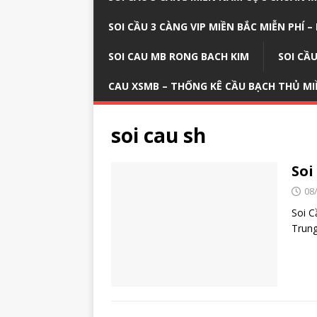
SOI CẦU 3 CÀNG VIP MIỀN BẮC MIỄN PHÍ 
SOI CAU MB RONG BACH KIM
SOI CẦ
CAU XSMB – THỐNG KÊ CẦU BẠCH THỦ MI
soi cau sh
Soi
08
Soi C
Trung