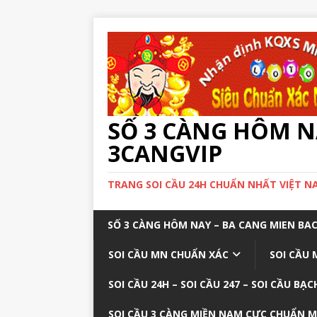
SỐ 3 CÀNG HÔM NA
3CANGVIP
TRANG SOI CẦU 24H CHUẨN NHẤT VIỆT N
SỐ 3 CÀNG HÔM NAY – BA CANG MIEN BAC
SOI CẦU MN CHUẨN XÁC
SOI CẦU
SOI CẦU 24H – SOI CẦU 247 – SOI CẦU BẠ
SOI CẦU 3 CÀNG MIỀN NAM CỰC CHUẨN M