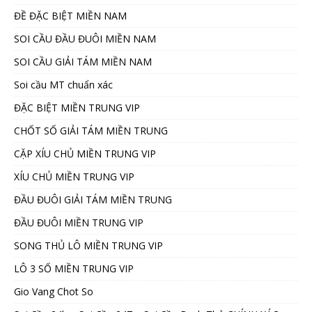
ĐỀ ĐẶC BIỆT MIỀN NAM
SOI CẦU ĐẦU ĐUÔI MIỀN NAM
SOI CẦU GIẢI TÁM MIỀN NAM
Soi cầu MT chuẩn xác
ĐẶC BIỆT MIỀN TRUNG VIP
CHỐT SỐ GIẢI TÁM MIỀN TRUNG
CẶP XÍU CHỦ MIỀN TRUNG VIP
XÍU CHỦ MIỀN TRUNG VIP
ĐẦU ĐUÔI GIẢI TÁM MIỀN TRUNG
ĐẦU ĐUÔI MIỀN TRUNG VIP
SONG THỦ LÔ MIỀN TRUNG VIP
LÔ 3 SỐ MIỀN TRUNG VIP
Gio Vang Chot So