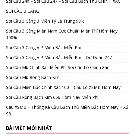
Soi Cầu 24h – Soi Cầu 247 – Soi Cầu Bạch Thủ CHÍNH XÁC
SOI CẦU 3 CÀNG
Soi Cầu 3 Càng 3 Miền Tỷ Lệ Trúng 99%
Soi Cầu 3 Càng Miền Nam Cực Chuẩn Miễn Phí Hôm Nay
100%
Soi Cầu 3 Càng VIP Miền Bắc Miễn Phí
Soi Cầu 3 Càng VIP Miền Bắc Miễn Phí – Dự Đoán 247
Soi Cầu Mb Chính Xác Miễn Phí Soi Cầu Lô Chính Xác
Soi Cau Mb Rong Bach Kim
Soi Cầu Miền Bắc Chính Xác 100 – Cầu Lô XSMB Hôm Nay
Soi Cầu Rồng Bạch Kim 666 Hôm Nay Miễn Phí
Cau XSMB – Thống Kê Cầu Bạch Thủ Miền Bắc Hôm Nay – Xổ
Số
BÀI VIẾT MỚI NHẤT