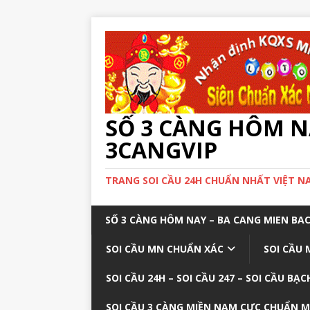
SỐ 3 CÀNG HÔM NA
3CANGVIP
TRANG SOI CẦU 24H CHUẨN NHẤT VIỆT N
SỐ 3 CÀNG HÔM NAY – BA CANG MIEN BAC
SOI CẦU MN CHUẨN XÁC
SOI CẦU
SOI CẦU 24H – SOI CẦU 247 – SOI CẦU BẠ
SOI CẦU 3 CÀNG MIỀN NAM CỰC CHUẨN M