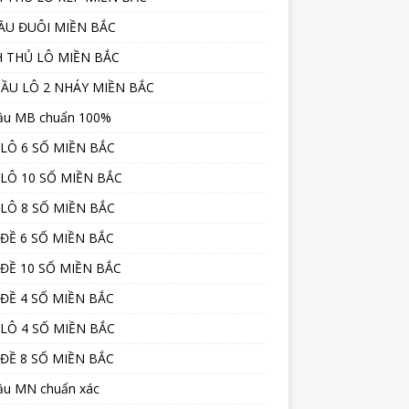
ẦU ĐUÔI MIỀN BẮC
 THỦ LÔ MIỀN BẮC
CẦU LÔ 2 NHÁY MIỀN BẮC
cầu MB chuẩn 100%
LÔ 6 SỐ MIỀN BẮC
LÔ 10 SỐ MIỀN BẮC
LÔ 8 SỐ MIỀN BẮC
ĐỀ 6 SỐ MIỀN BẮC
ĐỀ 10 SỐ MIỀN BẮC
ĐỀ 4 SỐ MIỀN BẮC
LÔ 4 SỐ MIỀN BẮC
ĐỀ 8 SỐ MIỀN BẮC
cầu MN chuẩn xác