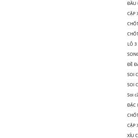
ĐẦU 
CẶP 
CHỐT
CHỐT
LÔ 3
SONG
ĐỀ Đ
SOI 
SOI 
Soi 
ĐẶC 
CHỐT
CẶP 
XÍU 