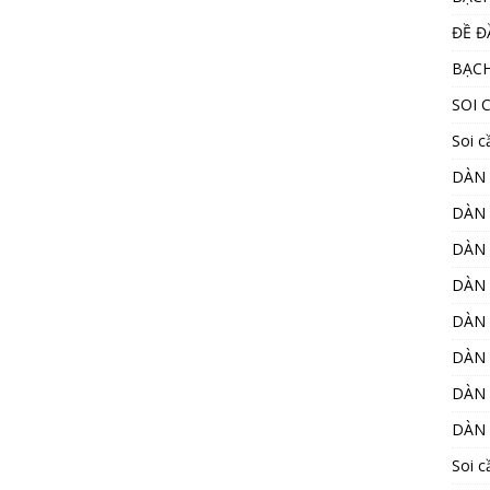
ĐỀ Đ
BẠCH
SOI 
Soi 
DÀN 
DÀN 
DÀN 
DÀN 
DÀN 
DÀN 
DÀN 
DÀN 
Soi 