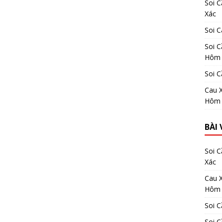
Soi C
Xác
Soi 
Soi 
Hôm
Soi 
Cau 
Hôm 
BÀI
Soi C
Xác
Cau 
Hôm 
Soi C
Soi C