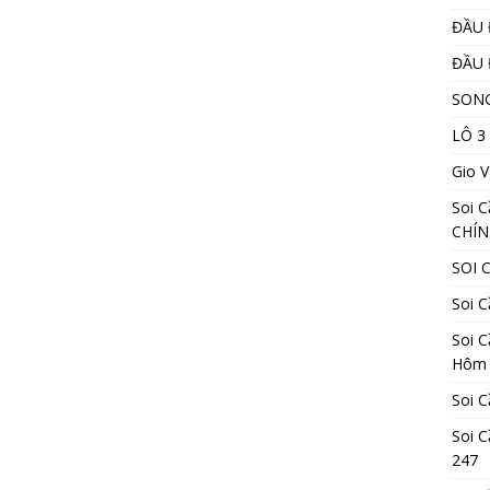
ĐẦU 
ĐẦU 
SONG
LÔ 3
Gio 
Soi C
CHÍN
SOI 
Soi C
Soi 
Hôm 
Soi C
Soi C
247