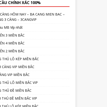
 CẦU CHÍNH XÁC 100%
 CÀNG HÔM NAY – BA CANG MIEN BAC –
G 3 CÀNG – 3CANGVIP
ầu MB Víp nhất
IÊN 3 MIỀN BẮC
IÊN 4 MIỀN BẮC
IÊN 2 MIỀN BẮC
 THỦ LÔ KÉP MIỀN BẮC
3 CÀNG VIP MIỀN BẮC
ÀNG VIP MIỀN BẮC
 THỦ LÔ MIỀN BẮC VIP
 THỦ ĐỀ MIỀN BẮC
 THỦ ĐỀ MIỀN BẮC VIP
 THỦ LÔ KÉP MIỀN BẮC