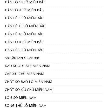
DÀN LÔ 10 SỐ MIỀN BẮC
DÀN LÔ 8 SỐ MIỀN BẮC
DÀN ĐỀ 6 SỐ MIỀN BẮC
DÀN ĐỀ 10 SỐ MIỀN BẮC
DÀN ĐỀ 4 SỐ MIỀN BẮC
DÀN LÔ 4 SỐ MIỀN BẮC
DÀN ĐỀ 8 SỐ MIỀN BẮC
Soi cầu MN chuẩn xác
ĐẦU ĐUÔI GIẢI 8 MIỀN NAM
CẶP XÍU CHỦ MIỀN NAM
CHỐT SỐ BAO LÔ MIỀN NAM
CHỐT SỐ XÍU CHỦ MIỀN NAM
LÔ 3 SỐ MIỀN NAM
SONG THỦ LÔ MIỀN NAM