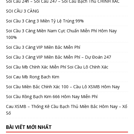
Soi Cầu 24h – Soi Cầu 247 – Soi Cầu Bạch Thủ CHÍNH XÁC
SOI CẦU 3 CÀNG
Soi Cầu 3 Càng 3 Miền Tỷ Lệ Trúng 99%
Soi Cầu 3 Càng Miền Nam Cực Chuẩn Miễn Phí Hôm Nay
100%
Soi Cầu 3 Càng VIP Miền Bắc Miễn Phí
Soi Cầu 3 Càng VIP Miền Bắc Miễn Phí – Dự Đoán 247
Soi Cầu Mb Chính Xác Miễn Phí Soi Cầu Lô Chính Xác
Soi Cau Mb Rong Bach Kim
Soi Cầu Miền Bắc Chính Xác 100 – Cầu Lô XSMB Hôm Nay
Soi Cầu Rồng Bạch Kim 666 Hôm Nay Miễn Phí
Cau XSMB – Thống Kê Cầu Bạch Thủ Miền Bắc Hôm Nay – Xổ
Số
BÀI VIẾT MỚI NHẤT