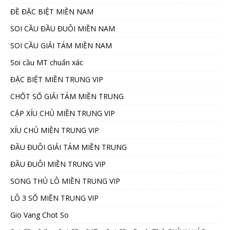
ĐỀ ĐẶC BIỆT MIỀN NAM
SOI CẦU ĐẦU ĐUÔI MIỀN NAM
SOI CẦU GIẢI TÁM MIỀN NAM
Soi cầu MT chuẩn xác
ĐẶC BIỆT MIỀN TRUNG VIP
CHỐT SỐ GIẢI TÁM MIỀN TRUNG
CẶP XÍU CHỦ MIỀN TRUNG VIP
XÍU CHỦ MIỀN TRUNG VIP
ĐẦU ĐUÔI GIẢI TÁM MIỀN TRUNG
ĐẦU ĐUÔI MIỀN TRUNG VIP
SONG THỦ LÔ MIỀN TRUNG VIP
LÔ 3 SỐ MIỀN TRUNG VIP
Gio Vang Chot So