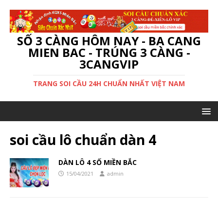
SỐ 3 CÀNG HÔM NAY - BA CANG
MIEN BAC - TRÚNG 3 CÀNG -
3CANGVIP
TRANG SOI CẦU 24H CHUẨN NHẤT VIỆT NAM
soi cầu lô chuẩn dàn 4
DÀN LÔ 4 SỐ MIỀN BẮC
15/04/2021
admin