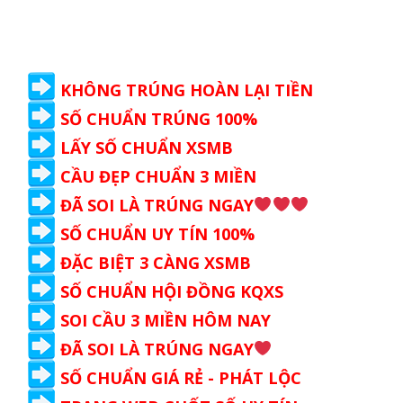
KHÔNG TRÚNG HOÀN LẠI TIỀN
SỐ CHUẨN TRÚNG 100%
LẤY SỐ CHUẨN XSMB
CẦU ĐẸP CHUẨN 3 MIỀN
ĐÃ SOI LÀ TRÚNG NGAY
SỐ CHUẨN UY TÍN 100%
ĐẶC BIỆT 3 CÀNG XSMB
SỐ CHUẨN HỘI ĐỒNG KQXS
SOI CẦU 3 MIỀN HÔM NAY
ĐÃ SOI LÀ TRÚNG NGAY
SỐ CHUẨN GIÁ RẺ - PHÁT LỘC