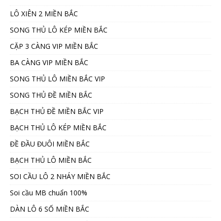
LÔ XIÊN 2 MIỀN BẮC
SONG THỦ LÔ KÉP MIỀN BẮC
CẶP 3 CÀNG VIP MIỀN BẮC
BA CÀNG VIP MIỀN BẮC
SONG THỦ LÔ MIỀN BẮC VIP
SONG THỦ ĐỀ MIỀN BẮC
BẠCH THỦ ĐỀ MIỀN BẮC VIP
BẠCH THỦ LÔ KÉP MIỀN BẮC
ĐỀ ĐẦU ĐUÔI MIỀN BẮC
BẠCH THỦ LÔ MIỀN BẮC
SOI CẦU LÔ 2 NHÁY MIỀN BẮC
Soi cầu MB chuẩn 100%
DÀN LÔ 6 SỐ MIỀN BẮC