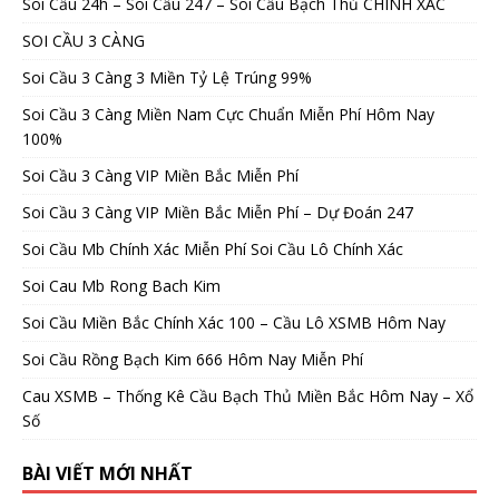
Soi Cầu 24h – Soi Cầu 247 – Soi Cầu Bạch Thủ CHÍNH XÁC
SOI CẦU 3 CÀNG
Soi Cầu 3 Càng 3 Miền Tỷ Lệ Trúng 99%
Soi Cầu 3 Càng Miền Nam Cực Chuẩn Miễn Phí Hôm Nay
100%
Soi Cầu 3 Càng VIP Miền Bắc Miễn Phí
Soi Cầu 3 Càng VIP Miền Bắc Miễn Phí – Dự Đoán 247
Soi Cầu Mb Chính Xác Miễn Phí Soi Cầu Lô Chính Xác
Soi Cau Mb Rong Bach Kim
Soi Cầu Miền Bắc Chính Xác 100 – Cầu Lô XSMB Hôm Nay
Soi Cầu Rồng Bạch Kim 666 Hôm Nay Miễn Phí
Cau XSMB – Thống Kê Cầu Bạch Thủ Miền Bắc Hôm Nay – Xổ
Số
BÀI VIẾT MỚI NHẤT