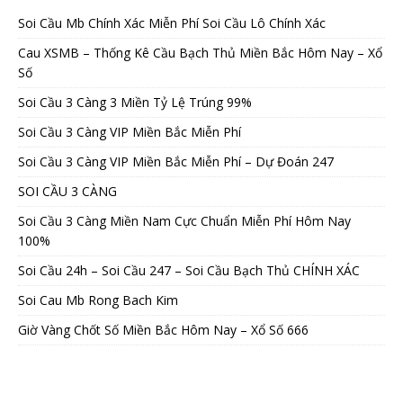
Soi Cầu Mb Chính Xác Miễn Phí Soi Cầu Lô Chính Xác
Cau XSMB – Thống Kê Cầu Bạch Thủ Miền Bắc Hôm Nay – Xổ
Số
Soi Cầu 3 Càng 3 Miền Tỷ Lệ Trúng 99%
Soi Cầu 3 Càng VIP Miền Bắc Miễn Phí
Soi Cầu 3 Càng VIP Miền Bắc Miễn Phí – Dự Đoán 247
SOI CẦU 3 CÀNG
Soi Cầu 3 Càng Miền Nam Cực Chuẩn Miễn Phí Hôm Nay
100%
Soi Cầu 24h – Soi Cầu 247 – Soi Cầu Bạch Thủ CHÍNH XÁC
Soi Cau Mb Rong Bach Kim
Giờ Vàng Chốt Số Miền Bắc Hôm Nay – Xổ Số 666