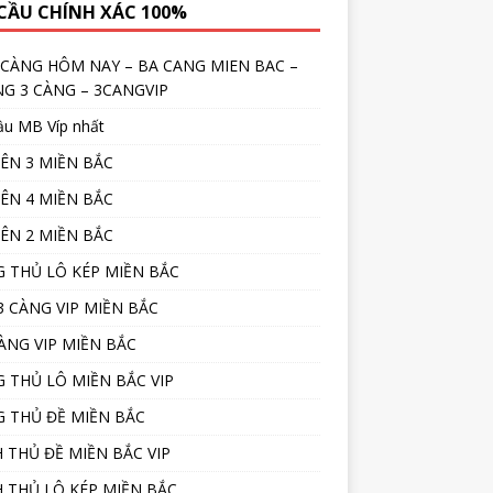
 CẦU CHÍNH XÁC 100%
 CÀNG HÔM NAY – BA CANG MIEN BAC –
G 3 CÀNG – 3CANGVIP
ầu MB Víp nhất
IÊN 3 MIỀN BẮC
IÊN 4 MIỀN BẮC
IÊN 2 MIỀN BẮC
 THỦ LÔ KÉP MIỀN BẮC
3 CÀNG VIP MIỀN BẮC
ÀNG VIP MIỀN BẮC
 THỦ LÔ MIỀN BẮC VIP
 THỦ ĐỀ MIỀN BẮC
 THỦ ĐỀ MIỀN BẮC VIP
 THỦ LÔ KÉP MIỀN BẮC