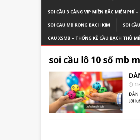
SOI CẦU 3 CÀNG VIP MIỀN BẮC MIỄN PHÍ 
SOI CAU MB RONG BACH KIM
SOI CẦ
CAU XSMB – THỐNG KÊ CẦU BẠCH THỦ MI
soi cầu lô 10 số mb m
DÀN
15
DÀN 
tôi l