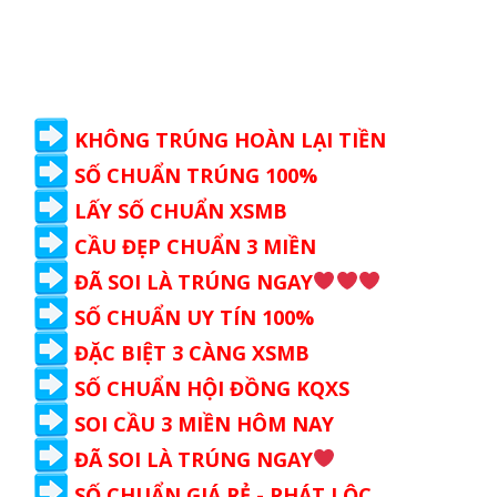
KHÔNG TRÚNG HOÀN LẠI TIỀN
SỐ CHUẨN TRÚNG 100%
LẤY SỐ CHUẨN XSMB
CẦU ĐẸP CHUẨN 3 MIỀN
ĐÃ SOI LÀ TRÚNG NGAY
SỐ CHUẨN UY TÍN 100%
ĐẶC BIỆT 3 CÀNG XSMB
SỐ CHUẨN HỘI ĐỒNG KQXS
SOI CẦU 3 MIỀN HÔM NAY
ĐÃ SOI LÀ TRÚNG NGAY
SỐ CHUẨN GIÁ RẺ - PHÁT LỘC