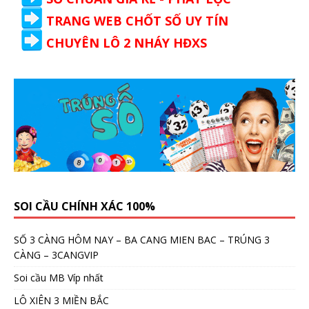
TRANG WEB CHỐT SỐ UY TÍN
CHUYÊN LÔ 2 NHÁY HĐXS
SOI CẦU CHÍNH XÁC 100%
SỐ 3 CÀNG HÔM NAY – BA CANG MIEN BAC – TRÚNG 3
CÀNG – 3CANGVIP
Soi cầu MB Víp nhất
LÔ XIÊN 3 MIỀN BẮC