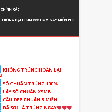
Ô CHÍNH XÁC
ẦU RỒNG BẠCH KIM 666 HÔM NAY MIỄN PHÍ
KHÔNG TRÚNG HOÀN LẠI
N
SỐ CHUẨN TRÚNG 100%
LẤY SỐ CHUẨN XSMB
CẦU ĐẸP CHUẨN 3 MIỀN
ĐÃ SOI LÀ TRÚNG NGAY