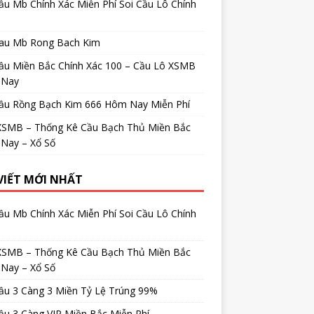
ầu Mb Chính Xác Miễn Phí Soi Cầu Lô Chính
Cau Mb Rong Bach Kim
Cầu Miền Bắc Chính Xác 100 – Cầu Lô XSMB
 Nay
Cầu Rồng Bạch Kim 666 Hôm Nay Miễn Phí
XSMB – Thống Kê Cầu Bạch Thủ Miền Bắc
Nay – Xổ Số
 VIẾT MỚI NHẤT
ầu Mb Chính Xác Miễn Phí Soi Cầu Lô Chính
XSMB – Thống Kê Cầu Bạch Thủ Miền Bắc
Nay – Xổ Số
ầu 3 Càng 3 Miền Tỷ Lệ Trúng 99%
ầu 3 Càng VIP Miền Bắc Miễn Phí