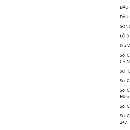
ĐẦU 
ĐẦU 
SONG
LÔ 3
Gio 
Soi C
CHÍN
SOI 
Soi C
Soi 
Hôm 
Soi C
Soi C
247