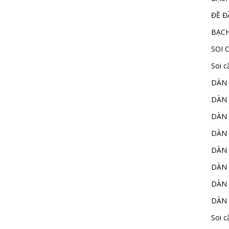
ĐỀ Đ
BẠCH
SOI 
Soi 
DÀN 
DÀN 
DÀN 
DÀN 
DÀN 
DÀN 
DÀN 
DÀN 
Soi 