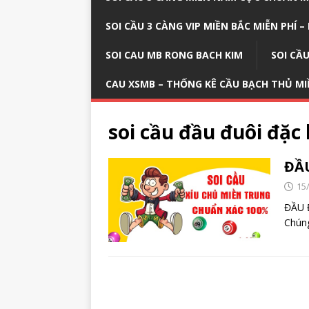
SOI CẦU 3 CÀNG VIP MIỀN BẮC MIỄN PHÍ 
SOI CAU MB RONG BACH KIM
SOI CẦ
CAU XSMB – THỐNG KÊ CẦU BẠCH THỦ MI
soi cầu đầu đuôi đặc 
ĐẦ
15
ĐẦU 
Chúng