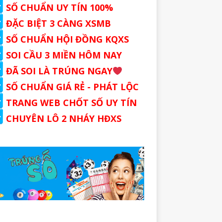
SỐ CHUẨN UY TÍN 100%
ĐẶC BIỆT 3 CÀNG XSMB
SỐ CHUẨN HỘI ĐỒNG KQXS
SOI CẦU 3 MIỀN HÔM NAY
ĐÃ SOI LÀ TRÚNG NGAY
SỐ CHUẨN GIÁ RẺ - PHÁT LỘC
TRANG WEB CHỐT SỐ UY TÍN
CHUYÊN LÔ 2 NHÁY HĐXS