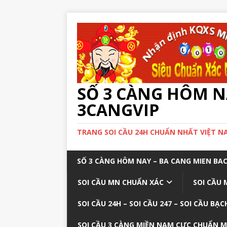
SỐ 3 CÀNG HÔM NA
3CANGVIP
TRANG SOI CẦU 24H CHUẨN NHẤT VIỆT N
SỐ 3 CÀNG HÔM NAY – BA CANG MIEN BAC
SOI CẦU MN CHUẨN XÁC
SOI CẦU
SOI CẦU 24H – SOI CẦU 247 – SOI CẦU BẠ
SOI CẦU 3 CÀNG MIỀN NAM CỰC CHUẨN M