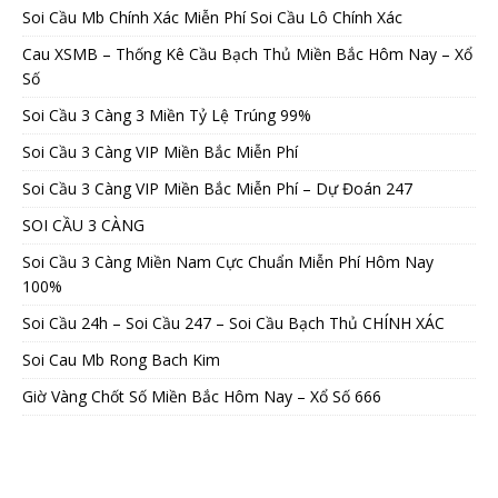
Soi Cầu Mb Chính Xác Miễn Phí Soi Cầu Lô Chính Xác
Cau XSMB – Thống Kê Cầu Bạch Thủ Miền Bắc Hôm Nay – Xổ
Số
Soi Cầu 3 Càng 3 Miền Tỷ Lệ Trúng 99%
Soi Cầu 3 Càng VIP Miền Bắc Miễn Phí
Soi Cầu 3 Càng VIP Miền Bắc Miễn Phí – Dự Đoán 247
SOI CẦU 3 CÀNG
Soi Cầu 3 Càng Miền Nam Cực Chuẩn Miễn Phí Hôm Nay
100%
Soi Cầu 24h – Soi Cầu 247 – Soi Cầu Bạch Thủ CHÍNH XÁC
Soi Cau Mb Rong Bach Kim
Giờ Vàng Chốt Số Miền Bắc Hôm Nay – Xổ Số 666