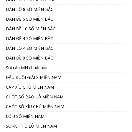
DÀN LÔ 8 SỐ MIỀN BẮC
DÀN ĐỀ 6 SỐ MIỀN BẮC
DÀN ĐỀ 10 SỐ MIỀN BẮC
DÀN ĐỀ 4 SỐ MIỀN BẮC
DÀN LÔ 4 SỐ MIỀN BẮC
DÀN ĐỀ 8 SỐ MIỀN BẮC
Soi cầu MN chuẩn xác
ĐẦU ĐUÔI GIẢI 8 MIỀN NAM
CẶP XÍU CHỦ MIỀN NAM
CHỐT SỐ BAO LÔ MIỀN NAM
CHỐT SỐ XÍU CHỦ MIỀN NAM
LÔ 3 SỐ MIỀN NAM
SONG THỦ LÔ MIỀN NAM