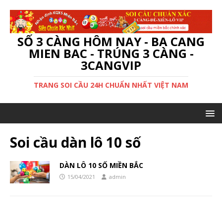
SỐ 3 CÀNG HÔM NAY - BA CANG
MIEN BAC - TRÚNG 3 CÀNG -
3CANGVIP
TRANG SOI CẦU 24H CHUẨN NHẤT VIỆT NAM
Soi cầu dàn lô 10 số
DÀN LÔ 10 SỐ MIỀN BẮC
15/04/2021
admin