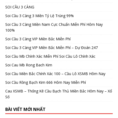
SOI CẦU 3 CÀNG
Soi Cầu 3 Càng 3 Miền Tỷ Lệ Trúng 99%
Soi Cầu 3 Càng Miền Nam Cực Chuẩn Miễn Phí Hôm Nay
100%
Soi Cầu 3 Càng VIP Miền Bắc Miễn Phí
Soi Cầu 3 Càng VIP Miền Bắc Miễn Phí – Dự Đoán 247
Soi Cầu Mb Chính Xác Miễn Phí Soi Cầu Lô Chính Xác
Soi Cau Mb Rong Bach Kim
Soi Cầu Miền Bắc Chính Xác 100 – Cầu Lô XSMB Hôm Nay
Soi Cầu Rồng Bạch Kim 666 Hôm Nay Miễn Phí
Cau XSMB – Thống Kê Cầu Bạch Thủ Miền Bắc Hôm Nay – Xổ
Số
BÀI VIẾT MỚI NHẤT