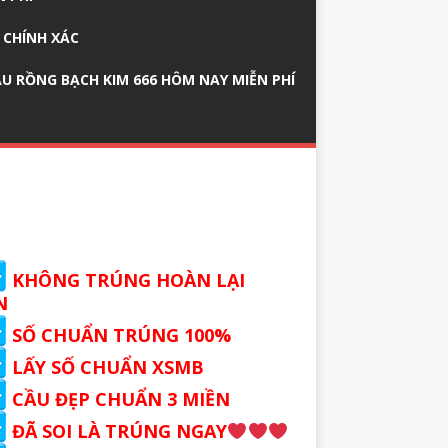
Ô CHÍNH XÁC
ẦU RỒNG BẠCH KIM 666 HÔM NAY MIỄN PHÍ
KHÔNG TRÚNG HOÀN LẠI
N
SỐ CHUẨN TRÚNG 100%
LẤY SỐ CHUẨN XSMB
CẦU ĐẸP CHUẨN 3 MIỀN
ĐÃ SOI LÀ TRÚNG NGAY