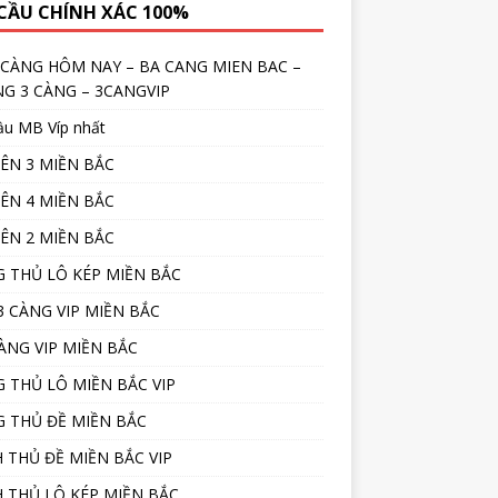
 CẦU CHÍNH XÁC 100%
 CÀNG HÔM NAY – BA CANG MIEN BAC –
G 3 CÀNG – 3CANGVIP
ầu MB Víp nhất
IÊN 3 MIỀN BẮC
IÊN 4 MIỀN BẮC
IÊN 2 MIỀN BẮC
 THỦ LÔ KÉP MIỀN BẮC
3 CÀNG VIP MIỀN BẮC
ÀNG VIP MIỀN BẮC
 THỦ LÔ MIỀN BẮC VIP
 THỦ ĐỀ MIỀN BẮC
 THỦ ĐỀ MIỀN BẮC VIP
 THỦ LÔ KÉP MIỀN BẮC