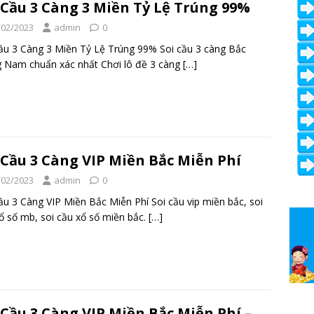
 Cầu 3 Càng 3 Miền Tỷ Lệ Trúng 99%
/02/2023
admin
0
ầu 3 Càng 3 Miền Tỷ Lệ Trúng 99% Soi cầu 3 càng Bắc
 Nam chuẩn xác nhất Chơi lô đề 3 càng
[…]
 Cầu 3 Càng VIP Miền Bắc Miễn Phí
/02/2023
admin
0
ầu 3 Càng VIP Miền Bắc Miễn Phí Soi cầu vip miền bắc, soi
ổ số mb, soi cầu xổ số miền bắc.
[…]
 Cầu 3 Càng VIP Miền Bắc Miễn Phí –