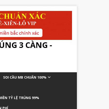
ÚNG 3 CÀNG -
SOI CẦU MB CHUẨN 100%
 MIỀN TỶ LỆ TRÚNG 99%
N PHÍ