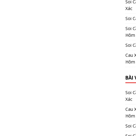
Soi C
Xác
Soi 
Soi 
Hôm
Soi 
Cau 
Hôm 
BÀI
Soi C
Xác
Cau 
Hôm 
Soi C
Soi C