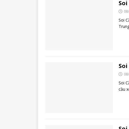
Soi
08
Soi C
Trung
Soi
08
Soi C
cầu x
Soi