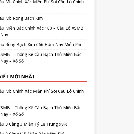
ầu Mb Chính Xác Miễn Phí Soi Cầu Lô Chính
Cau Mb Rong Bach Kim
Cầu Miền Bắc Chính Xác 100 – Cầu Lô XSMB
 Nay
Cầu Rồng Bạch Kim 666 Hôm Nay Miễn Phí
XSMB – Thống Kê Cầu Bạch Thủ Miền Bắc
Nay – Xổ Số
 VIẾT MỚI NHẤT
ầu Mb Chính Xác Miễn Phí Soi Cầu Lô Chính
XSMB – Thống Kê Cầu Bạch Thủ Miền Bắc
Nay – Xổ Số
ầu 3 Càng 3 Miền Tỷ Lệ Trúng 99%
ầu 3 Càng VIP Miền Bắc Miễn Phí