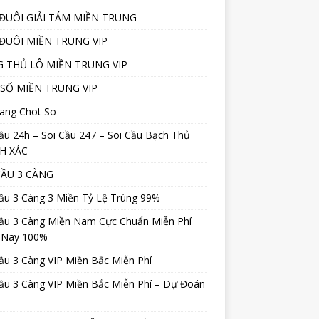
ĐUÔI GIẢI TÁM MIỀN TRUNG
ĐUÔI MIỀN TRUNG VIP
 THỦ LÔ MIỀN TRUNG VIP
 SỐ MIỀN TRUNG VIP
Vang Chot So
ầu 24h – Soi Cầu 247 – Soi Cầu Bạch Thủ
H XÁC
CẦU 3 CÀNG
ầu 3 Càng 3 Miền Tỷ Lệ Trúng 99%
Cầu 3 Càng Miền Nam Cực Chuẩn Miễn Phí
Nay 100%
ầu 3 Càng VIP Miền Bắc Miễn Phí
ầu 3 Càng VIP Miền Bắc Miễn Phí – Dự Đoán