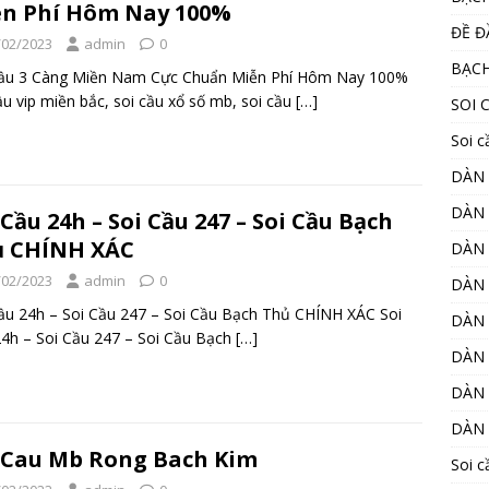
n Phí Hôm Nay 100%
ĐỀ Đ
/02/2023
admin
0
BẠCH
Cầu 3 Càng Miền Nam Cực Chuẩn Miễn Phí Hôm Nay 100%
ầu vip miền bắc, soi cầu xổ số mb, soi cầu
[…]
SOI 
Soi 
DÀN 
DÀN 
 Cầu 24h – Soi Cầu 247 – Soi Cầu Bạch
ủ CHÍNH XÁC
DÀN 
/02/2023
admin
0
DÀN 
ầu 24h – Soi Cầu 247 – Soi Cầu Bạch Thủ CHÍNH XÁC Soi
DÀN 
4h – Soi Cầu 247 – Soi Cầu Bạch
[…]
DÀN 
DÀN 
DÀN 
 Cau Mb Rong Bach Kim
Soi 