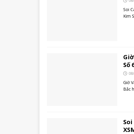
08
Soi C
Kim S
Giờ
Số 
08
Giờ V
Bắc h
Soi
XS