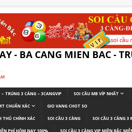
Y - BA CANG MIEN BAC - TR
AM
 – TRÚNG 3 CÀNG – 3CANGVIP
SOI CẦU MB VÍP NHẤT
 MT CHUẨN XÁC
GIO VANG CHOT SO
CH THỦ CHÍNH XÁC
SOI CẦU 3 CÀNG
SOI CẦU 3 CÀNG 3
IỄN PHÍ HÔM NAY 100%
SOI CẦU 3 CÀNG VIP MIỀN BẮC MIỄ