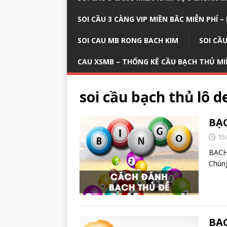
SOI CẦU 3 CÀNG VIP MIỀN BẮC MIỄN PHÍ 
SOI CAU MB RONG BACH KIM
SOI CẦ
CAU XSMB – THỐNG KÊ CẦU BẠCH THỦ MI
soi cầu bạch thủ lô 
BẠC
15
BẠCH
Chúng
BẠ