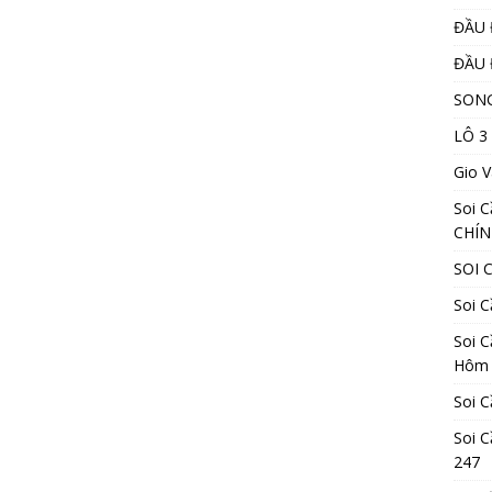
ĐẦU 
ĐẦU 
SONG
LÔ 3
Gio 
Soi C
CHÍN
SOI 
Soi C
Soi 
Hôm 
Soi C
Soi C
247