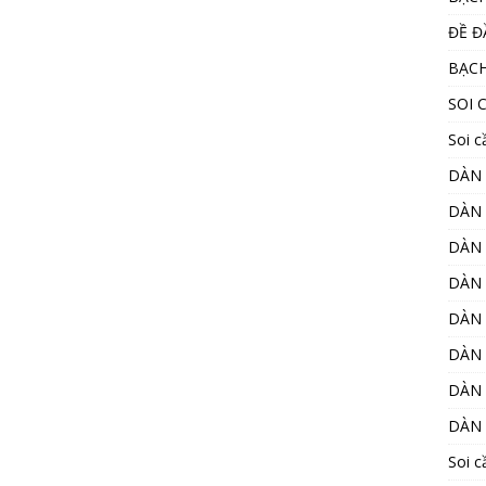
ĐỀ Đ
BẠCH
SOI 
Soi 
DÀN 
DÀN 
DÀN 
DÀN 
DÀN 
DÀN 
DÀN 
DÀN 
Soi 