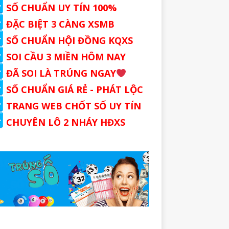
SỐ CHUẨN UY TÍN 100%
ĐẶC BIỆT 3 CÀNG XSMB
SỐ CHUẨN HỘI ĐỒNG KQXS
SOI CẦU 3 MIỀN HÔM NAY
ĐÃ SOI LÀ TRÚNG NGAY
SỐ CHUẨN GIÁ RẺ - PHÁT LỘC
TRANG WEB CHỐT SỐ UY TÍN
CHUYÊN LÔ 2 NHÁY HĐXS