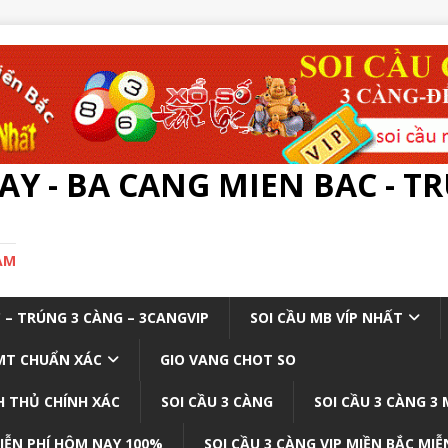
Y - BA CANG MIEN BAC - TR
AM
 – TRÚNG 3 CÀNG – 3CANGVIP
SOI CẦU MB VÍP NHẤT
 MT CHUẨN XÁC
GIO VANG CHOT SO
CH THỦ CHÍNH XÁC
SOI CẦU 3 CÀNG
SOI CẦU 3 CÀNG 3
IỄN PHÍ HÔM NAY 100%
SOI CẦU 3 CÀNG VIP MIỀN BẮC MIỄ