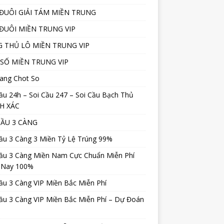
ĐUÔI GIẢI TÁM MIỀN TRUNG
ĐUÔI MIỀN TRUNG VIP
 THỦ LÔ MIỀN TRUNG VIP
 SỐ MIỀN TRUNG VIP
Vang Chot So
ầu 24h – Soi Cầu 247 – Soi Cầu Bạch Thủ
H XÁC
CẦU 3 CÀNG
ầu 3 Càng 3 Miền Tỷ Lệ Trúng 99%
Cầu 3 Càng Miền Nam Cực Chuẩn Miễn Phí
Nay 100%
ầu 3 Càng VIP Miền Bắc Miễn Phí
ầu 3 Càng VIP Miền Bắc Miễn Phí – Dự Đoán