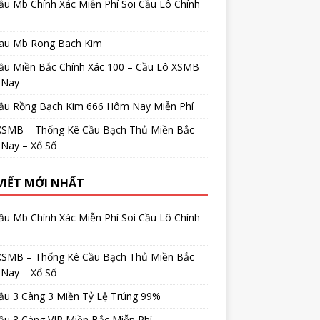
ầu Mb Chính Xác Miễn Phí Soi Cầu Lô Chính
Cau Mb Rong Bach Kim
Cầu Miền Bắc Chính Xác 100 – Cầu Lô XSMB
 Nay
Cầu Rồng Bạch Kim 666 Hôm Nay Miễn Phí
XSMB – Thống Kê Cầu Bạch Thủ Miền Bắc
Nay – Xổ Số
 VIẾT MỚI NHẤT
ầu Mb Chính Xác Miễn Phí Soi Cầu Lô Chính
XSMB – Thống Kê Cầu Bạch Thủ Miền Bắc
Nay – Xổ Số
ầu 3 Càng 3 Miền Tỷ Lệ Trúng 99%
ầu 3 Càng VIP Miền Bắc Miễn Phí