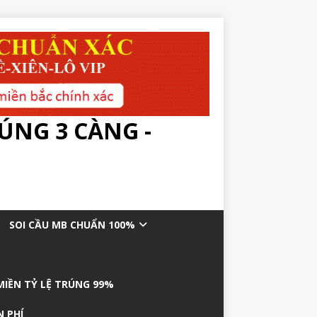
ÚNG 3 CÀNG -
SOI CẦU MB CHUẨN 100%
 MIỀN TỶ LỆ TRÚNG 99%
N PHÍ