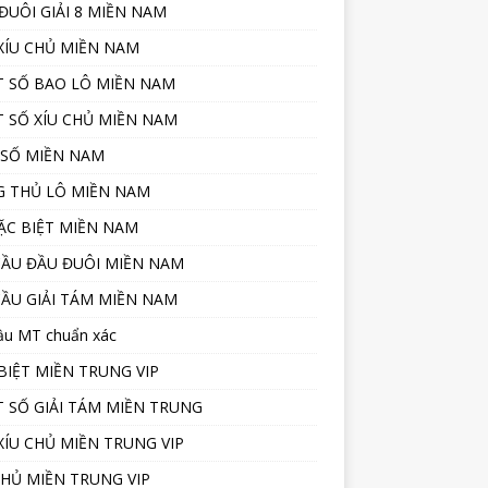
ĐUÔI GIẢI 8 MIỀN NAM
XÍU CHỦ MIỀN NAM
 SỐ BAO LÔ MIỀN NAM
 SỐ XÍU CHỦ MIỀN NAM
 SỐ MIỀN NAM
 THỦ LÔ MIỀN NAM
ẶC BIỆT MIỀN NAM
CẦU ĐẦU ĐUÔI MIỀN NAM
CẦU GIẢI TÁM MIỀN NAM
cầu MT chuẩn xác
BIỆT MIỀN TRUNG VIP
 SỐ GIẢI TÁM MIỀN TRUNG
XÍU CHỦ MIỀN TRUNG VIP
CHỦ MIỀN TRUNG VIP