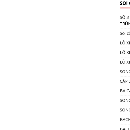
SOI
SỐ 3
TRÚN
Soi c
LÔ X
LÔ X
LÔ X
SONG
CẶP 
BA C
SONG
SONG
BẠCH
BẠCH