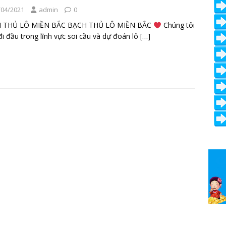
/04/2021
admin
0
 THỦ LÔ MIỀN BẮC BẠCH THỦ LÔ MIỀN BẮC
Chúng tôi
đi đầu trong lĩnh vực soi cầu và dự đoán lô
[…]