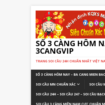
SỐ 3 CÀNG HÔM NA
3CANGVIP
TRANG SOI CẦU 24H CHUẨN NHẤT VIỆT N
SỐ 3 CÀNG HÔM NAY – BA CANG MIEN BAC
SOI CẦU MN CHUẨN XÁC
SOI CẦU
SOI CẦU 24H – SOI CẦU 247 – SOI CẦU BẠ
SOI CẦU 3 CÀNG MIỀN NAM CỰC CHUẨN M