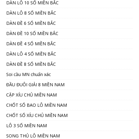
DÀN LÔ 10 SỐ MIỀN BẮC
DÀN LÔ 8 SỐ MIỀN BẮC
DÀN ĐỀ 6 SỐ MIỀN BẮC
DÀN ĐỀ 10 SỐ MIỀN BẮC
DÀN ĐỀ 4 SỐ MIỀN BẮC
DÀN LÔ 4 SỐ MIỀN BẮC
DÀN ĐỀ 8 SỐ MIỀN BẮC
Soi cầu MN chuẩn xác
ĐẦU ĐUÔI GIẢI 8 MIỀN NAM
CẶP XÍU CHỦ MIỀN NAM
CHỐT SỐ BAO LÔ MIỀN NAM
CHỐT SỐ XÍU CHỦ MIỀN NAM
LÔ 3 SỐ MIỀN NAM
SONG THỦ LÔ MIỀN NAM