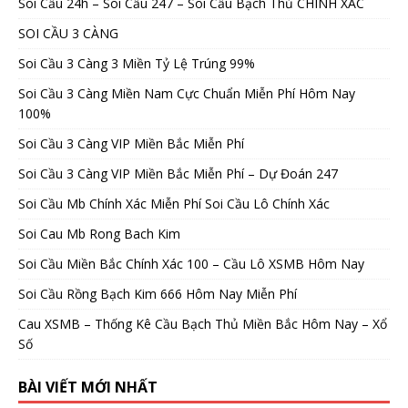
Soi Cầu 24h – Soi Cầu 247 – Soi Cầu Bạch Thủ CHÍNH XÁC
SOI CẦU 3 CÀNG
Soi Cầu 3 Càng 3 Miền Tỷ Lệ Trúng 99%
Soi Cầu 3 Càng Miền Nam Cực Chuẩn Miễn Phí Hôm Nay
100%
Soi Cầu 3 Càng VIP Miền Bắc Miễn Phí
Soi Cầu 3 Càng VIP Miền Bắc Miễn Phí – Dự Đoán 247
Soi Cầu Mb Chính Xác Miễn Phí Soi Cầu Lô Chính Xác
Soi Cau Mb Rong Bach Kim
Soi Cầu Miền Bắc Chính Xác 100 – Cầu Lô XSMB Hôm Nay
Soi Cầu Rồng Bạch Kim 666 Hôm Nay Miễn Phí
Cau XSMB – Thống Kê Cầu Bạch Thủ Miền Bắc Hôm Nay – Xổ
Số
BÀI VIẾT MỚI NHẤT