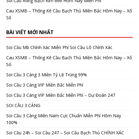
Soi Cầu Rồng Bạch Kim 666 Hôm Nay Miễn Phí
Cau XSMB – Thống Kê Cầu Bạch Thủ Miền Bắc Hôm Nay – Xổ
Số
BÀI VIẾT MỚI NHẤT
Soi Cầu Mb Chính Xác Miễn Phí Soi Cầu Lô Chính Xác
Cau XSMB – Thống Kê Cầu Bạch Thủ Miền Bắc Hôm Nay – Xổ
Số
Soi Cầu 3 Càng 3 Miền Tỷ Lệ Trúng 99%
Soi Cầu 3 Càng VIP Miền Bắc Miễn Phí
Soi Cầu 3 Càng VIP Miền Bắc Miễn Phí – Dự Đoán 247
SOI CẦU 3 CÀNG
Soi Cầu 3 Càng Miền Nam Cực Chuẩn Miễn Phí Hôm Nay
100%
Soi Cầu 24h – Soi Cầu 247 – Soi Cầu Bạch Thủ CHÍNH XÁC