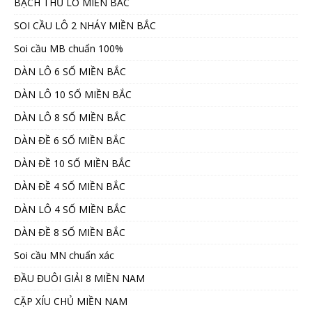
BẠCH THỦ LÔ MIỀN BẮC
SOI CẦU LÔ 2 NHÁY MIỀN BẮC
Soi cầu MB chuẩn 100%
DÀN LÔ 6 SỐ MIỀN BẮC
DÀN LÔ 10 SỐ MIỀN BẮC
DÀN LÔ 8 SỐ MIỀN BẮC
DÀN ĐỀ 6 SỐ MIỀN BẮC
DÀN ĐỀ 10 SỐ MIỀN BẮC
DÀN ĐỀ 4 SỐ MIỀN BẮC
DÀN LÔ 4 SỐ MIỀN BẮC
DÀN ĐỀ 8 SỐ MIỀN BẮC
Soi cầu MN chuẩn xác
ĐẦU ĐUÔI GIẢI 8 MIỀN NAM
CẶP XÍU CHỦ MIỀN NAM