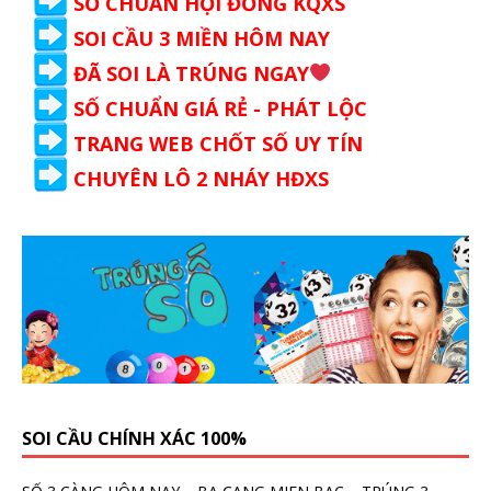
SỐ CHUẨN HỘI ĐỒNG KQXS
SOI CẦU 3 MIỀN HÔM NAY
ĐÃ SOI LÀ TRÚNG NGAY
SỐ CHUẨN GIÁ RẺ - PHÁT LỘC
TRANG WEB CHỐT SỐ UY TÍN
CHUYÊN LÔ 2 NHÁY HĐXS
SOI CẦU CHÍNH XÁC 100%