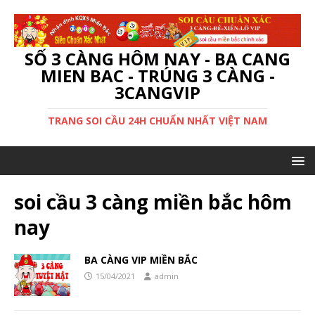
SỐ 3 CÀNG HÔM NAY - BA CANG
MIEN BAC - TRÚNG 3 CÀNG -
3CANGVIP
TRANG SOI CẦU 24H CHUẨN NHẤT VIỆT NAM
soi cầu 3 càng miền bắc hôm
nay
BA CÀNG VIP MIỀN BẮC
15/04/2021
admin