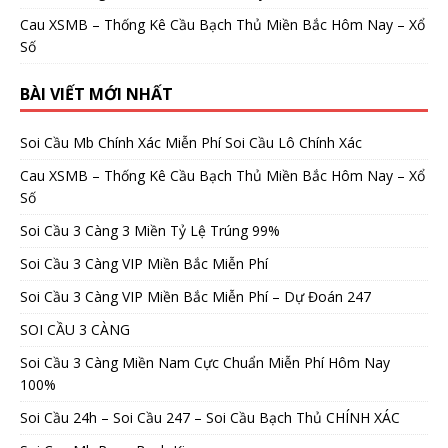
Cau XSMB – Thống Kê Cầu Bạch Thủ Miền Bắc Hôm Nay – Xổ
Số
BÀI VIẾT MỚI NHẤT
Soi Cầu Mb Chính Xác Miễn Phí Soi Cầu Lô Chính Xác
Cau XSMB – Thống Kê Cầu Bạch Thủ Miền Bắc Hôm Nay – Xổ
Số
Soi Cầu 3 Càng 3 Miền Tỷ Lệ Trúng 99%
Soi Cầu 3 Càng VIP Miền Bắc Miễn Phí
Soi Cầu 3 Càng VIP Miền Bắc Miễn Phí – Dự Đoán 247
SOI CẦU 3 CÀNG
Soi Cầu 3 Càng Miền Nam Cực Chuẩn Miễn Phí Hôm Nay
100%
Soi Cầu 24h – Soi Cầu 247 – Soi Cầu Bạch Thủ CHÍNH XÁC