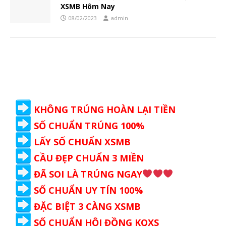
XSMB Hôm Nay
08/02/2023
admin
KHÔNG TRÚNG HOÀN LẠI TIỀN
SỐ CHUẨN TRÚNG 100%
LẤY SỐ CHUẨN XSMB
CẦU ĐẸP CHUẨN 3 MIỀN
ĐÃ SOI LÀ TRÚNG NGAY
SỐ CHUẨN UY TÍN 100%
ĐẶC BIỆT 3 CÀNG XSMB
SỐ CHUẨN HỘI ĐỒNG KQXS