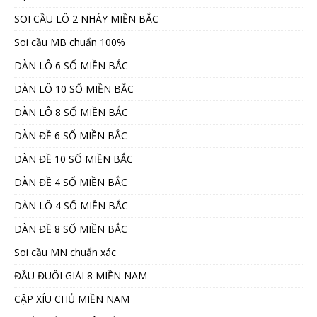
SOI CẦU LÔ 2 NHÁY MIỀN BẮC
Soi cầu MB chuẩn 100%
DÀN LÔ 6 SỐ MIỀN BẮC
DÀN LÔ 10 SỐ MIỀN BẮC
DÀN LÔ 8 SỐ MIỀN BẮC
DÀN ĐỀ 6 SỐ MIỀN BẮC
DÀN ĐỀ 10 SỐ MIỀN BẮC
DÀN ĐỀ 4 SỐ MIỀN BẮC
DÀN LÔ 4 SỐ MIỀN BẮC
DÀN ĐỀ 8 SỐ MIỀN BẮC
Soi cầu MN chuẩn xác
ĐẦU ĐUÔI GIẢI 8 MIỀN NAM
CẶP XÍU CHỦ MIỀN NAM