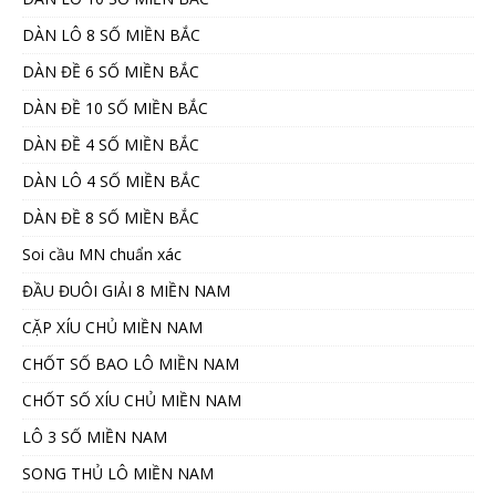
DÀN LÔ 8 SỐ MIỀN BẮC
DÀN ĐỀ 6 SỐ MIỀN BẮC
DÀN ĐỀ 10 SỐ MIỀN BẮC
DÀN ĐỀ 4 SỐ MIỀN BẮC
DÀN LÔ 4 SỐ MIỀN BẮC
DÀN ĐỀ 8 SỐ MIỀN BẮC
Soi cầu MN chuẩn xác
ĐẦU ĐUÔI GIẢI 8 MIỀN NAM
CẶP XÍU CHỦ MIỀN NAM
CHỐT SỐ BAO LÔ MIỀN NAM
CHỐT SỐ XÍU CHỦ MIỀN NAM
LÔ 3 SỐ MIỀN NAM
SONG THỦ LÔ MIỀN NAM