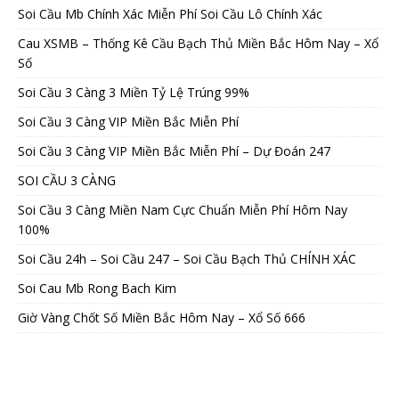
Soi Cầu Mb Chính Xác Miễn Phí Soi Cầu Lô Chính Xác
Cau XSMB – Thống Kê Cầu Bạch Thủ Miền Bắc Hôm Nay – Xổ
Số
Soi Cầu 3 Càng 3 Miền Tỷ Lệ Trúng 99%
Soi Cầu 3 Càng VIP Miền Bắc Miễn Phí
Soi Cầu 3 Càng VIP Miền Bắc Miễn Phí – Dự Đoán 247
SOI CẦU 3 CÀNG
Soi Cầu 3 Càng Miền Nam Cực Chuẩn Miễn Phí Hôm Nay
100%
Soi Cầu 24h – Soi Cầu 247 – Soi Cầu Bạch Thủ CHÍNH XÁC
Soi Cau Mb Rong Bach Kim
Giờ Vàng Chốt Số Miền Bắc Hôm Nay – Xổ Số 666