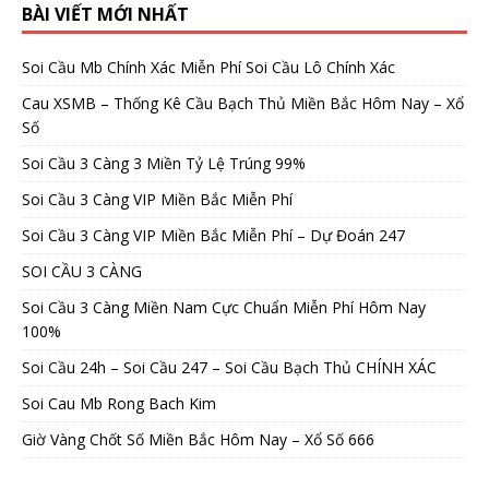
BÀI VIẾT MỚI NHẤT
Soi Cầu Mb Chính Xác Miễn Phí Soi Cầu Lô Chính Xác
Cau XSMB – Thống Kê Cầu Bạch Thủ Miền Bắc Hôm Nay – Xổ
Số
Soi Cầu 3 Càng 3 Miền Tỷ Lệ Trúng 99%
Soi Cầu 3 Càng VIP Miền Bắc Miễn Phí
Soi Cầu 3 Càng VIP Miền Bắc Miễn Phí – Dự Đoán 247
SOI CẦU 3 CÀNG
Soi Cầu 3 Càng Miền Nam Cực Chuẩn Miễn Phí Hôm Nay
100%
Soi Cầu 24h – Soi Cầu 247 – Soi Cầu Bạch Thủ CHÍNH XÁC
Soi Cau Mb Rong Bach Kim
Giờ Vàng Chốt Số Miền Bắc Hôm Nay – Xổ Số 666