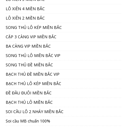
LÔ XIÊN 4 MIỀN BẮC
LÔ XIÊN 2 MIỀN BẮC
SONG THỦ LÔ KÉP MIỀN BẮC
CẶP 3 CÀNG VIP MIỀN BẮC
BA CÀNG VIP MIỀN BẮC
SONG THỦ LÔ MIỀN BẮC VIP
SONG THỦ ĐỀ MIỀN BẮC
BẠCH THỦ ĐỀ MIỀN BẮC VIP
BẠCH THỦ LÔ KÉP MIỀN BẮC
ĐỀ ĐẦU ĐUÔI MIỀN BẮC
BẠCH THỦ LÔ MIỀN BẮC
SOI CẦU LÔ 2 NHÁY MIỀN BẮC
Soi cầu MB chuẩn 100%