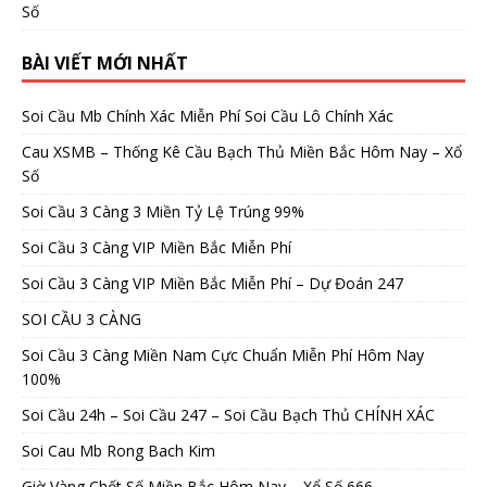
Số
BÀI VIẾT MỚI NHẤT
Soi Cầu Mb Chính Xác Miễn Phí Soi Cầu Lô Chính Xác
Cau XSMB – Thống Kê Cầu Bạch Thủ Miền Bắc Hôm Nay – Xổ
Số
Soi Cầu 3 Càng 3 Miền Tỷ Lệ Trúng 99%
Soi Cầu 3 Càng VIP Miền Bắc Miễn Phí
Soi Cầu 3 Càng VIP Miền Bắc Miễn Phí – Dự Đoán 247
SOI CẦU 3 CÀNG
Soi Cầu 3 Càng Miền Nam Cực Chuẩn Miễn Phí Hôm Nay
100%
Soi Cầu 24h – Soi Cầu 247 – Soi Cầu Bạch Thủ CHÍNH XÁC
Soi Cau Mb Rong Bach Kim
Giờ Vàng Chốt Số Miền Bắc Hôm Nay – Xổ Số 666