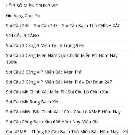
LÔ 3 SỐ MIỀN TRUNG VIP
Gio Vang Chot So
Soi Cầu 24h – Soi Cầu 247 – Soi Cầu Bạch Thủ CHÍNH XÁC
SOI CẦU 3 CÀNG
Soi Cầu 3 Càng 3 Miền Tỷ Lệ Trúng 99%
Soi Cầu 3 Càng Miền Nam Cực Chuẩn Miễn Phí Hôm Nay
100%
Soi Cầu 3 Càng VIP Miền Bắc Miễn Phí
Soi Cầu 3 Càng VIP Miền Bắc Miễn Phí – Dự Đoán 247
Soi Cầu Mb Chính Xác Miễn Phí Soi Cầu Lô Chính Xác
Soi Cau Mb Rong Bach Kim
Soi Cầu Miền Bắc Chính Xác 100 – Cầu Lô XSMB Hôm Nay
Soi Cầu Rồng Bạch Kim 666 Hôm Nay Miễn Phí
Cau XSMB – Thống Kê Cầu Bạch Thủ Miền Bắc Hôm Nay – Xổ