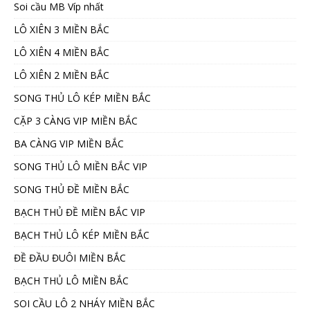
Soi cầu MB Víp nhất
LÔ XIÊN 3 MIỀN BẮC
LÔ XIÊN 4 MIỀN BẮC
LÔ XIÊN 2 MIỀN BẮC
SONG THỦ LÔ KÉP MIỀN BẮC
CẶP 3 CÀNG VIP MIỀN BẮC
BA CÀNG VIP MIỀN BẮC
SONG THỦ LÔ MIỀN BẮC VIP
SONG THỦ ĐỀ MIỀN BẮC
BẠCH THỦ ĐỀ MIỀN BẮC VIP
BẠCH THỦ LÔ KÉP MIỀN BẮC
ĐỀ ĐẦU ĐUÔI MIỀN BẮC
BẠCH THỦ LÔ MIỀN BẮC
SOI CẦU LÔ 2 NHÁY MIỀN BẮC