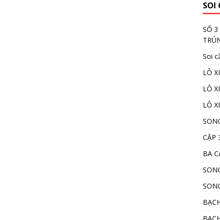
SOI
SỐ 3
TRÚN
Soi c
LÔ X
LÔ X
LÔ X
SONG
CẶP 
BA C
SONG
SONG
BẠCH
BẠCH