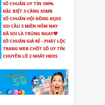
SỐ CHUẨN UY TÍN 100%
ĐẶC BIỆT 3 CÀNG XSMB
SỐ CHUẨN HỘI ĐỒNG KQXS
SOI CẦU 3 MIỀN HÔM NAY
ĐÃ SOI LÀ TRÚNG NGAY
SỐ CHUẨN GIÁ RẺ - PHÁT LỘC
TRANG WEB CHỐT SỐ UY TÍN
CHUYÊN LÔ 2 NHÁY HĐXS