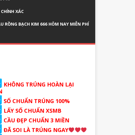
Ô CHÍNH XÁC
ẦU RỒNG BẠCH KIM 666 HÔM NAY MIỄN PHÍ
KHÔNG TRÚNG HOÀN LẠI
N
SỐ CHUẨN TRÚNG 100%
LẤY SỐ CHUẨN XSMB
CẦU ĐẸP CHUẨN 3 MIỀN
ĐÃ SOI LÀ TRÚNG NGAY