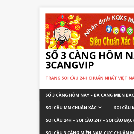
SỐ 3 CÀNG HÔM NA
3CANGVIP
TRANG SOI CẦU 24H CHUẨN NHẤT VIỆT N
SỐ 3 CÀNG HÔM NAY – BA CANG MIEN BAC
SOI CẦU MN CHUẨN XÁC
SOI CẦU
SOI CẦU 24H – SOI CẦU 247 – SOI CẦU BẠ
SOI CẦU 3 CÀNG MIỀN NAM CỰC CHUẨN M