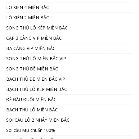
LÔ XIÊN 4 MIỀN BẮC
LÔ XIÊN 2 MIỀN BẮC
SONG THỦ LÔ KÉP MIỀN BẮC
CẶP 3 CÀNG VIP MIỀN BẮC
BA CÀNG VIP MIỀN BẮC
SONG THỦ LÔ MIỀN BẮC VIP
SONG THỦ ĐỀ MIỀN BẮC
BẠCH THỦ ĐỀ MIỀN BẮC VIP
BẠCH THỦ LÔ KÉP MIỀN BẮC
ĐỀ ĐẦU ĐUÔI MIỀN BẮC
BẠCH THỦ LÔ MIỀN BẮC
SOI CẦU LÔ 2 NHÁY MIỀN BẮC
Soi cầu MB chuẩn 100%