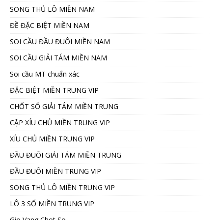
SONG THỦ LÔ MIỀN NAM
ĐỀ ĐẶC BIỆT MIỀN NAM
SOI CẦU ĐẦU ĐUÔI MIỀN NAM
SOI CẦU GIẢI TÁM MIỀN NAM
Soi cầu MT chuẩn xác
ĐẶC BIỆT MIỀN TRUNG VIP
CHỐT SỐ GIẢI TÁM MIỀN TRUNG
CẶP XÍU CHỦ MIỀN TRUNG VIP
XÍU CHỦ MIỀN TRUNG VIP
ĐẦU ĐUÔI GIẢI TÁM MIỀN TRUNG
ĐẦU ĐUÔI MIỀN TRUNG VIP
SONG THỦ LÔ MIỀN TRUNG VIP
LÔ 3 SỐ MIỀN TRUNG VIP
Gio Vang Chot So