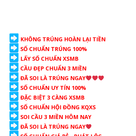
KHÔNG TRÚNG HOÀN LẠI TIỀN
SỐ CHUẨN TRÚNG 100%
LẤY SỐ CHUẨN XSMB
CẦU ĐẸP CHUẨN 3 MIỀN
ĐÃ SOI LÀ TRÚNG NGAY
SỐ CHUẨN UY TÍN 100%
ĐẶC BIỆT 3 CÀNG XSMB
SỐ CHUẨN HỘI ĐỒNG KQXS
SOI CẦU 3 MIỀN HÔM NAY
ĐÃ SOI LÀ TRÚNG NGAY