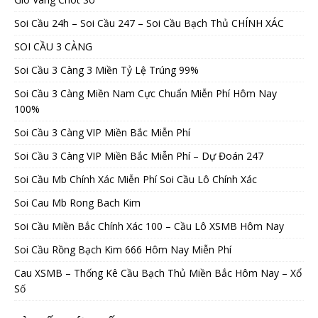
Soi Cầu 24h – Soi Cầu 247 – Soi Cầu Bạch Thủ CHÍNH XÁC
SOI CẦU 3 CÀNG
Soi Cầu 3 Càng 3 Miền Tỷ Lệ Trúng 99%
Soi Cầu 3 Càng Miền Nam Cực Chuẩn Miễn Phí Hôm Nay
100%
Soi Cầu 3 Càng VIP Miền Bắc Miễn Phí
Soi Cầu 3 Càng VIP Miền Bắc Miễn Phí – Dự Đoán 247
Soi Cầu Mb Chính Xác Miễn Phí Soi Cầu Lô Chính Xác
Soi Cau Mb Rong Bach Kim
Soi Cầu Miền Bắc Chính Xác 100 – Cầu Lô XSMB Hôm Nay
Soi Cầu Rồng Bạch Kim 666 Hôm Nay Miễn Phí
Cau XSMB – Thống Kê Cầu Bạch Thủ Miền Bắc Hôm Nay – Xổ
Số