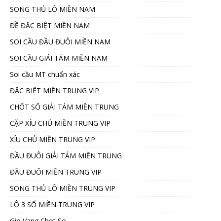
SONG THỦ LÔ MIỀN NAM
ĐỀ ĐẶC BIỆT MIỀN NAM
SOI CẦU ĐẦU ĐUÔI MIỀN NAM
SOI CẦU GIẢI TÁM MIỀN NAM
Soi cầu MT chuẩn xác
ĐẶC BIỆT MIỀN TRUNG VIP
CHỐT SỐ GIẢI TÁM MIỀN TRUNG
CẶP XÍU CHỦ MIỀN TRUNG VIP
XÍU CHỦ MIỀN TRUNG VIP
ĐẦU ĐUÔI GIẢI TÁM MIỀN TRUNG
ĐẦU ĐUÔI MIỀN TRUNG VIP
SONG THỦ LÔ MIỀN TRUNG VIP
LÔ 3 SỐ MIỀN TRUNG VIP
Gio Vang Chot So