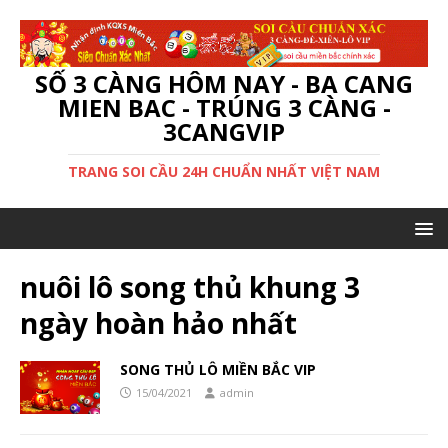
SỐ 3 CÀNG HÔM NAY - BA CANG
MIEN BAC - TRÚNG 3 CÀNG -
3CANGVIP
TRANG SOI CẦU 24H CHUẨN NHẤT VIỆT NAM
nuôi lô song thủ khung 3
ngày hoàn hảo nhất
SONG THỦ LÔ MIỀN BẮC VIP
15/04/2021
admin