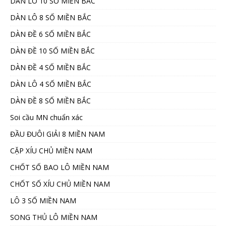
DÀN LÔ 10 SỐ MIỀN BẮC
DÀN LÔ 8 SỐ MIỀN BẮC
DÀN ĐỀ 6 SỐ MIỀN BẮC
DÀN ĐỀ 10 SỐ MIỀN BẮC
DÀN ĐỀ 4 SỐ MIỀN BẮC
DÀN LÔ 4 SỐ MIỀN BẮC
DÀN ĐỀ 8 SỐ MIỀN BẮC
Soi cầu MN chuẩn xác
ĐẦU ĐUÔI GIẢI 8 MIỀN NAM
CẶP XÍU CHỦ MIỀN NAM
CHỐT SỐ BAO LÔ MIỀN NAM
CHỐT SỐ XÍU CHỦ MIỀN NAM
LÔ 3 SỐ MIỀN NAM
SONG THỦ LÔ MIỀN NAM