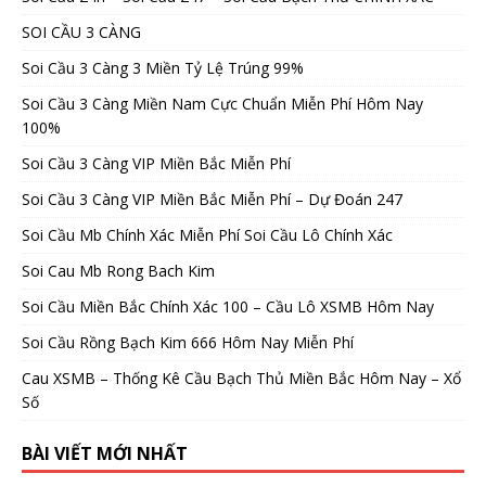
SOI CẦU 3 CÀNG
Soi Cầu 3 Càng 3 Miền Tỷ Lệ Trúng 99%
Soi Cầu 3 Càng Miền Nam Cực Chuẩn Miễn Phí Hôm Nay
100%
Soi Cầu 3 Càng VIP Miền Bắc Miễn Phí
Soi Cầu 3 Càng VIP Miền Bắc Miễn Phí – Dự Đoán 247
Soi Cầu Mb Chính Xác Miễn Phí Soi Cầu Lô Chính Xác
Soi Cau Mb Rong Bach Kim
Soi Cầu Miền Bắc Chính Xác 100 – Cầu Lô XSMB Hôm Nay
Soi Cầu Rồng Bạch Kim 666 Hôm Nay Miễn Phí
Cau XSMB – Thống Kê Cầu Bạch Thủ Miền Bắc Hôm Nay – Xổ
Số
BÀI VIẾT MỚI NHẤT