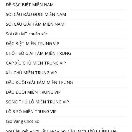
ĐỀ ĐẶC BIỆT MIỀN NAM
SOI CẦU ĐẦU ĐUÔI MIỀN NAM
SOI CẦU GIẢI TÁM MIỀN NAM
Soi cầu MT chuẩn xác
ĐẶC BIỆT MIỀN TRUNG VIP
CHỐT SỐ GIẢI TÁM MIỀN TRUNG
CẶP XÍU CHỦ MIỀN TRUNG VIP
XÍU CHỦ MIỀN TRUNG VIP
ĐẦU ĐUÔI GIẢI TÁM MIỀN TRUNG
ĐẦU ĐUÔI MIỀN TRUNG VIP
SONG THỦ LÔ MIỀN TRUNG VIP
LÔ 3 SỐ MIỀN TRUNG VIP
Gio Vang Chot So
Soi Cầu 24h – Soi Cầu 247 – Soi Cầu Bạch Thủ CHÍNH XÁC