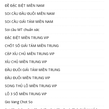
ĐỀ ĐẶC BIỆT MIỀN NAM
SOI CẦU ĐẦU ĐUÔI MIỀN NAM
SOI CẦU GIẢI TÁM MIỀN NAM
Soi cầu MT chuẩn xác
ĐẶC BIỆT MIỀN TRUNG VIP
CHỐT SỐ GIẢI TÁM MIỀN TRUNG
CẶP XÍU CHỦ MIỀN TRUNG VIP
XÍU CHỦ MIỀN TRUNG VIP
ĐẦU ĐUÔI GIẢI TÁM MIỀN TRUNG
ĐẦU ĐUÔI MIỀN TRUNG VIP
SONG THỦ LÔ MIỀN TRUNG VIP
LÔ 3 SỐ MIỀN TRUNG VIP
Gio Vang Chot So