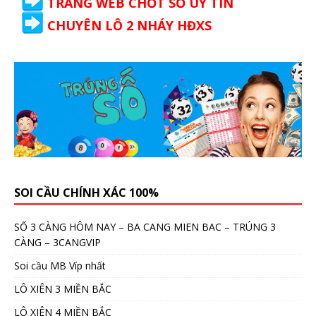
TRANG WEB CHỐT SỐ UY TÍN
CHUYÊN LÔ 2 NHÁY HĐXS
SOI CẦU CHÍNH XÁC 100%
SỐ 3 CÀNG HÔM NAY – BA CANG MIEN BAC – TRÚNG 3
CÀNG – 3CANGVIP
Soi cầu MB Víp nhất
LÔ XIÊN 3 MIỀN BẮC
LÔ XIÊN 4 MIỀN BẮC