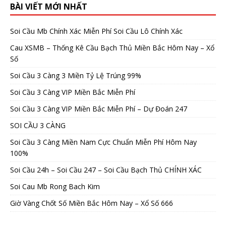
BÀI VIẾT MỚI NHẤT
Soi Cầu Mb Chính Xác Miễn Phí Soi Cầu Lô Chính Xác
Cau XSMB – Thống Kê Cầu Bạch Thủ Miền Bắc Hôm Nay – Xổ
Số
Soi Cầu 3 Càng 3 Miền Tỷ Lệ Trúng 99%
Soi Cầu 3 Càng VIP Miền Bắc Miễn Phí
Soi Cầu 3 Càng VIP Miền Bắc Miễn Phí – Dự Đoán 247
SOI CẦU 3 CÀNG
Soi Cầu 3 Càng Miền Nam Cực Chuẩn Miễn Phí Hôm Nay
100%
Soi Cầu 24h – Soi Cầu 247 – Soi Cầu Bạch Thủ CHÍNH XÁC
Soi Cau Mb Rong Bach Kim
Giờ Vàng Chốt Số Miền Bắc Hôm Nay – Xổ Số 666