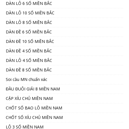
DÀN LÔ 6 SỐ MIỀN BẮC
DÀN LÔ 10 SỐ MIỀN BẮC
DÀN LÔ 8 SỐ MIỀN BẮC
DÀN ĐỀ 6 SỐ MIỀN BẮC
DÀN ĐỀ 10 SỐ MIỀN BẮC
DÀN ĐỀ 4 SỐ MIỀN BẮC
DÀN LÔ 4 SỐ MIỀN BẮC
DÀN ĐỀ 8 SỐ MIỀN BẮC
Soi cầu MN chuẩn xác
ĐẦU ĐUÔI GIẢI 8 MIỀN NAM
CẶP XÍU CHỦ MIỀN NAM
CHỐT SỐ BAO LÔ MIỀN NAM
CHỐT SỐ XÍU CHỦ MIỀN NAM
LÔ 3 SỐ MIỀN NAM