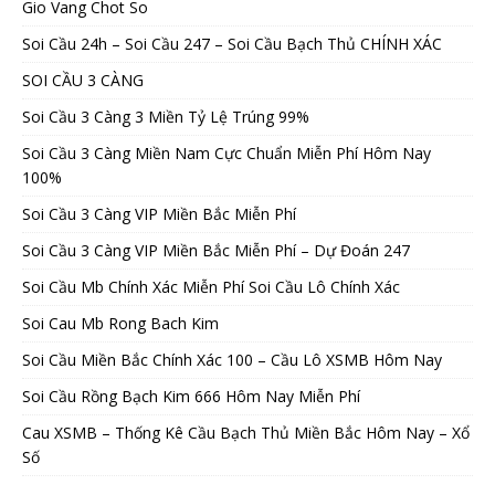
Gio Vang Chot So
Soi Cầu 24h – Soi Cầu 247 – Soi Cầu Bạch Thủ CHÍNH XÁC
SOI CẦU 3 CÀNG
Soi Cầu 3 Càng 3 Miền Tỷ Lệ Trúng 99%
Soi Cầu 3 Càng Miền Nam Cực Chuẩn Miễn Phí Hôm Nay
100%
Soi Cầu 3 Càng VIP Miền Bắc Miễn Phí
Soi Cầu 3 Càng VIP Miền Bắc Miễn Phí – Dự Đoán 247
Soi Cầu Mb Chính Xác Miễn Phí Soi Cầu Lô Chính Xác
Soi Cau Mb Rong Bach Kim
Soi Cầu Miền Bắc Chính Xác 100 – Cầu Lô XSMB Hôm Nay
Soi Cầu Rồng Bạch Kim 666 Hôm Nay Miễn Phí
Cau XSMB – Thống Kê Cầu Bạch Thủ Miền Bắc Hôm Nay – Xổ
Số