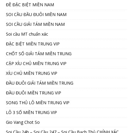
ĐỀ ĐẶC BIỆT MIỀN NAM
SOI CẦU ĐẦU ĐUÔI MIỀN NAM
SOI CẦU GIẢI TÁM MIỀN NAM
Soi cầu MT chuẩn xác
ĐẶC BIỆT MIỀN TRUNG VIP
CHỐT SỐ GIẢI TÁM MIỀN TRUNG
CẶP XÍU CHỦ MIỀN TRUNG VIP
XÍU CHỦ MIỀN TRUNG VIP
ĐẦU ĐUÔI GIẢI TÁM MIỀN TRUNG
ĐẦU ĐUÔI MIỀN TRUNG VIP
SONG THỦ LÔ MIỀN TRUNG VIP
LÔ 3 SỐ MIỀN TRUNG VIP
Gio Vang Chot So
Soi Cầu 24h – Soi Cầu 247 – Soi Cầu Bạch Thủ CHÍNH XÁC