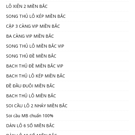
LÔ XIÊN 2 MIỀN BẮC
SONG THỦ LÔ KÉP MIỀN BẮC
CẶP 3 CÀNG VIP MIỀN BẮC
BA CÀNG VIP MIỀN BẮC
SONG THỦ LÔ MIỀN BẮC VIP
SONG THỦ ĐỀ MIỀN BẮC
BẠCH THỦ ĐỀ MIỀN BẮC VIP
BẠCH THỦ LÔ KÉP MIỀN BẮC
ĐỀ ĐẦU ĐUÔI MIỀN BẮC
BẠCH THỦ LÔ MIỀN BẮC
SOI CẦU LÔ 2 NHÁY MIỀN BẮC
Soi cầu MB chuẩn 100%
DÀN LÔ 6 SỐ MIỀN BẮC