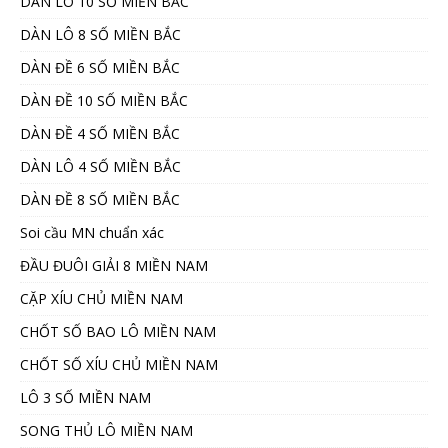
DÀN LÔ 10 SỐ MIỀN BẮC
DÀN LÔ 8 SỐ MIỀN BẮC
DÀN ĐỀ 6 SỐ MIỀN BẮC
DÀN ĐỀ 10 SỐ MIỀN BẮC
DÀN ĐỀ 4 SỐ MIỀN BẮC
DÀN LÔ 4 SỐ MIỀN BẮC
DÀN ĐỀ 8 SỐ MIỀN BẮC
Soi cầu MN chuẩn xác
ĐẦU ĐUÔI GIẢI 8 MIỀN NAM
CẶP XÍU CHỦ MIỀN NAM
CHỐT SỐ BAO LÔ MIỀN NAM
CHỐT SỐ XÍU CHỦ MIỀN NAM
LÔ 3 SỐ MIỀN NAM
SONG THỦ LÔ MIỀN NAM