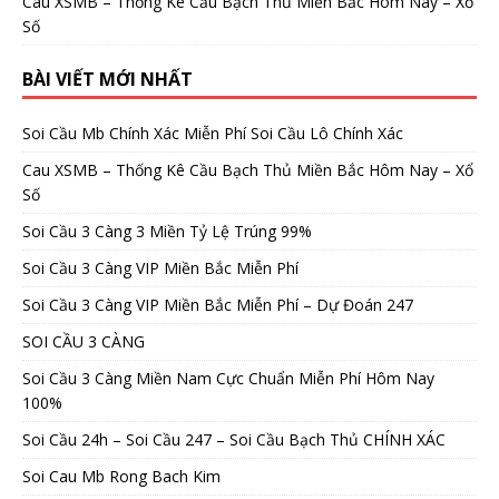
Cau XSMB – Thống Kê Cầu Bạch Thủ Miền Bắc Hôm Nay – Xổ
Số
BÀI VIẾT MỚI NHẤT
Soi Cầu Mb Chính Xác Miễn Phí Soi Cầu Lô Chính Xác
Cau XSMB – Thống Kê Cầu Bạch Thủ Miền Bắc Hôm Nay – Xổ
Số
Soi Cầu 3 Càng 3 Miền Tỷ Lệ Trúng 99%
Soi Cầu 3 Càng VIP Miền Bắc Miễn Phí
Soi Cầu 3 Càng VIP Miền Bắc Miễn Phí – Dự Đoán 247
SOI CẦU 3 CÀNG
Soi Cầu 3 Càng Miền Nam Cực Chuẩn Miễn Phí Hôm Nay
100%
Soi Cầu 24h – Soi Cầu 247 – Soi Cầu Bạch Thủ CHÍNH XÁC
Soi Cau Mb Rong Bach Kim