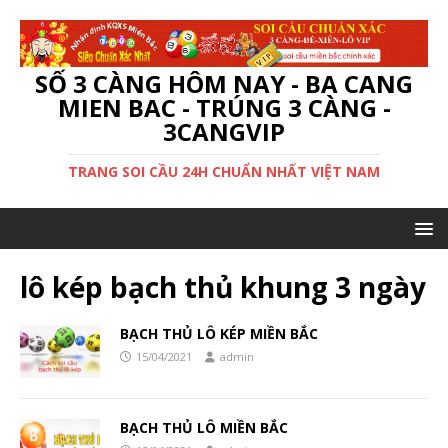
SỐ 3 CÀNG HÔM NAY - BA CANG
MIEN BAC - TRÚNG 3 CÀNG -
3CANGVIP
TRANG SOI CẦU 24H CHUẨN NHẤT VIỆT NAM
lô kép bạch thủ khung 3 ngày
BẠCH THỦ LÔ KÉP MIỀN BẮC
15/04/2021
admin
BẠCH THỦ LÔ MIỀN BẮC