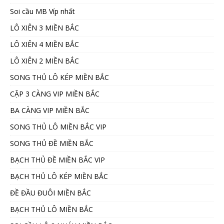
Soi cầu MB Víp nhất
LÔ XIÊN 3 MIỀN BẮC
LÔ XIÊN 4 MIỀN BẮC
LÔ XIÊN 2 MIỀN BẮC
SONG THỦ LÔ KÉP MIỀN BẮC
CẶP 3 CÀNG VIP MIỀN BẮC
BA CÀNG VIP MIỀN BẮC
SONG THỦ LÔ MIỀN BẮC VIP
SONG THỦ ĐỀ MIỀN BẮC
BẠCH THỦ ĐỀ MIỀN BẮC VIP
BẠCH THỦ LÔ KÉP MIỀN BẮC
ĐỀ ĐẦU ĐUÔI MIỀN BẮC
BẠCH THỦ LÔ MIỀN BẮC