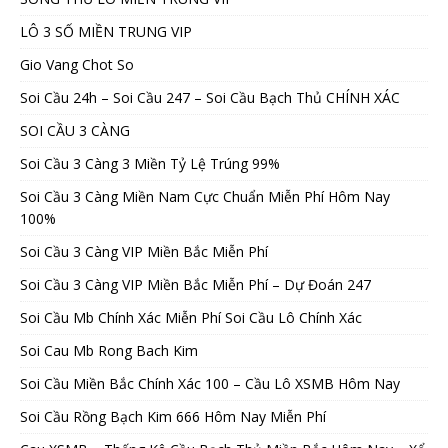
LÔ 3 SỐ MIỀN TRUNG VIP
Gio Vang Chot So
Soi Cầu 24h – Soi Cầu 247 – Soi Cầu Bạch Thủ CHÍNH XÁC
SOI CẦU 3 CÀNG
Soi Cầu 3 Càng 3 Miền Tỷ Lệ Trúng 99%
Soi Cầu 3 Càng Miền Nam Cực Chuẩn Miễn Phí Hôm Nay
100%
Soi Cầu 3 Càng VIP Miền Bắc Miễn Phí
Soi Cầu 3 Càng VIP Miền Bắc Miễn Phí – Dự Đoán 247
Soi Cầu Mb Chính Xác Miễn Phí Soi Cầu Lô Chính Xác
Soi Cau Mb Rong Bach Kim
Soi Cầu Miền Bắc Chính Xác 100 – Cầu Lô XSMB Hôm Nay
Soi Cầu Rồng Bạch Kim 666 Hôm Nay Miễn Phí