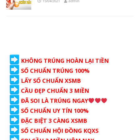
15/04/2021
admin
KHÔNG TRÚNG HOÀN LẠI TIỀN
SỐ CHUẨN TRÚNG 100%
LẤY SỐ CHUẨN XSMB
CẦU ĐẸP CHUẨN 3 MIỀN
ĐÃ SOI LÀ TRÚNG NGAY
SỐ CHUẨN UY TÍN 100%
ĐẶC BIỆT 3 CÀNG XSMB
SỐ CHUẨN HỘI ĐỒNG KQXS