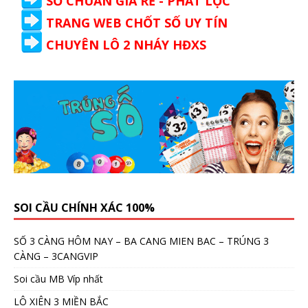
SỐ CHUẨN GIÁ RẺ - PHÁT LỘC
TRANG WEB CHỐT SỐ UY TÍN
CHUYÊN LÔ 2 NHÁY HĐXS
SOI CẦU CHÍNH XÁC 100%
SỐ 3 CÀNG HÔM NAY – BA CANG MIEN BAC – TRÚNG 3
CÀNG – 3CANGVIP
Soi cầu MB Víp nhất
LÔ XIÊN 3 MIỀN BẮC