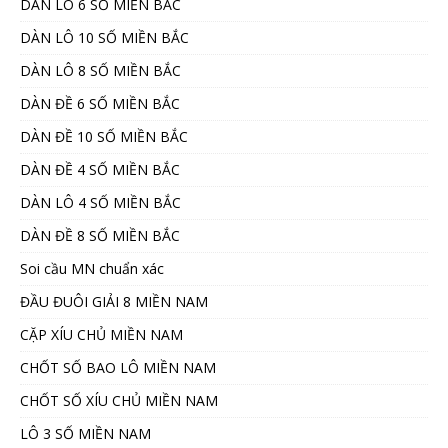
DÀN LÔ 6 SỐ MIỀN BẮC
DÀN LÔ 10 SỐ MIỀN BẮC
DÀN LÔ 8 SỐ MIỀN BẮC
DÀN ĐỀ 6 SỐ MIỀN BẮC
DÀN ĐỀ 10 SỐ MIỀN BẮC
DÀN ĐỀ 4 SỐ MIỀN BẮC
DÀN LÔ 4 SỐ MIỀN BẮC
DÀN ĐỀ 8 SỐ MIỀN BẮC
Soi cầu MN chuẩn xác
ĐẦU ĐUÔI GIẢI 8 MIỀN NAM
CẶP XÍU CHỦ MIỀN NAM
CHỐT SỐ BAO LÔ MIỀN NAM
CHỐT SỐ XÍU CHỦ MIỀN NAM
LÔ 3 SỐ MIỀN NAM