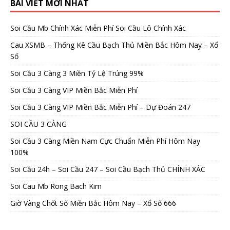
BÀI VIẾT MỚI NHẤT
Soi Cầu Mb Chính Xác Miễn Phí Soi Cầu Lô Chính Xác
Cau XSMB – Thống Kê Cầu Bạch Thủ Miền Bắc Hôm Nay – Xổ
Số
Soi Cầu 3 Càng 3 Miền Tỷ Lệ Trúng 99%
Soi Cầu 3 Càng VIP Miền Bắc Miễn Phí
Soi Cầu 3 Càng VIP Miền Bắc Miễn Phí – Dự Đoán 247
SOI CẦU 3 CÀNG
Soi Cầu 3 Càng Miền Nam Cực Chuẩn Miễn Phí Hôm Nay
100%
Soi Cầu 24h – Soi Cầu 247 – Soi Cầu Bạch Thủ CHÍNH XÁC
Soi Cau Mb Rong Bach Kim
Giờ Vàng Chốt Số Miền Bắc Hôm Nay – Xổ Số 666