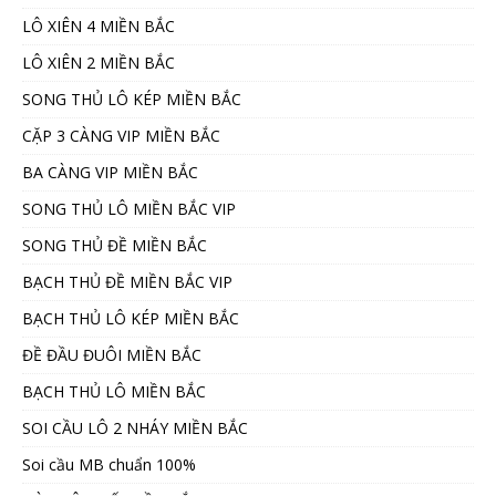
LÔ XIÊN 4 MIỀN BẮC
LÔ XIÊN 2 MIỀN BẮC
SONG THỦ LÔ KÉP MIỀN BẮC
CẶP 3 CÀNG VIP MIỀN BẮC
BA CÀNG VIP MIỀN BẮC
SONG THỦ LÔ MIỀN BẮC VIP
SONG THỦ ĐỀ MIỀN BẮC
BẠCH THỦ ĐỀ MIỀN BẮC VIP
BẠCH THỦ LÔ KÉP MIỀN BẮC
ĐỀ ĐẦU ĐUÔI MIỀN BẮC
BẠCH THỦ LÔ MIỀN BẮC
SOI CẦU LÔ 2 NHÁY MIỀN BẮC
Soi cầu MB chuẩn 100%