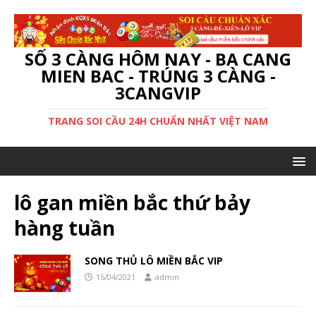
SỐ 3 CÀNG HÔM NAY - BA CANG
MIEN BAC - TRÚNG 3 CÀNG -
3CANGVIP
TRANG SOI CẦU 24H CHUẨN NHẤT VIỆT NAM
lô gan miền bắc thứ bảy
hàng tuần
SONG THỦ LÔ MIỀN BẮC VIP
15/04/2021
admin