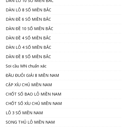
DÀN LÔ 10 SỐ MIỀN BẮC
DÀN LÔ 8 SỐ MIỀN BẮC
DÀN ĐỀ 6 SỐ MIỀN BẮC
DÀN ĐỀ 10 SỐ MIỀN BẮC
DÀN ĐỀ 4 SỐ MIỀN BẮC
DÀN LÔ 4 SỐ MIỀN BẮC
DÀN ĐỀ 8 SỐ MIỀN BẮC
Soi cầu MN chuẩn xác
ĐẦU ĐUÔI GIẢI 8 MIỀN NAM
CẶP XÍU CHỦ MIỀN NAM
CHỐT SỐ BAO LÔ MIỀN NAM
CHỐT SỐ XÍU CHỦ MIỀN NAM
LÔ 3 SỐ MIỀN NAM
SONG THỦ LÔ MIỀN NAM