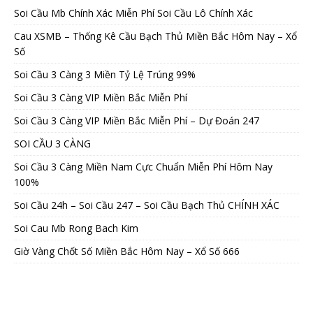
Soi Cầu Mb Chính Xác Miễn Phí Soi Cầu Lô Chính Xác
Cau XSMB – Thống Kê Cầu Bạch Thủ Miền Bắc Hôm Nay – Xổ
Số
Soi Cầu 3 Càng 3 Miền Tỷ Lệ Trúng 99%
Soi Cầu 3 Càng VIP Miền Bắc Miễn Phí
Soi Cầu 3 Càng VIP Miền Bắc Miễn Phí – Dự Đoán 247
SOI CẦU 3 CÀNG
Soi Cầu 3 Càng Miền Nam Cực Chuẩn Miễn Phí Hôm Nay
100%
Soi Cầu 24h – Soi Cầu 247 – Soi Cầu Bạch Thủ CHÍNH XÁC
Soi Cau Mb Rong Bach Kim
Giờ Vàng Chốt Số Miền Bắc Hôm Nay – Xổ Số 666