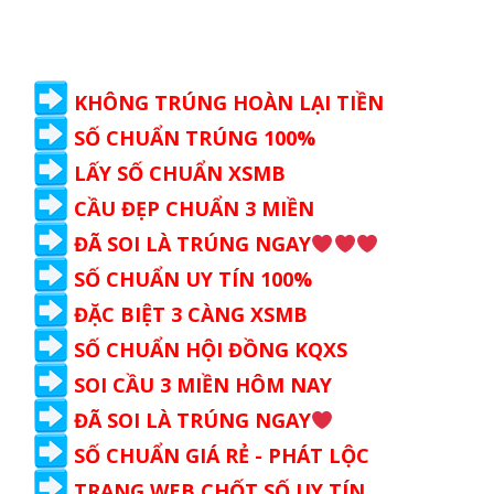
KHÔNG TRÚNG HOÀN LẠI TIỀN
SỐ CHUẨN TRÚNG 100%
LẤY SỐ CHUẨN XSMB
CẦU ĐẸP CHUẨN 3 MIỀN
ĐÃ SOI LÀ TRÚNG NGAY
SỐ CHUẨN UY TÍN 100%
ĐẶC BIỆT 3 CÀNG XSMB
SỐ CHUẨN HỘI ĐỒNG KQXS
SOI CẦU 3 MIỀN HÔM NAY
ĐÃ SOI LÀ TRÚNG NGAY
SỐ CHUẨN GIÁ RẺ - PHÁT LỘC
TRANG WEB CHỐT SỐ UY TÍN