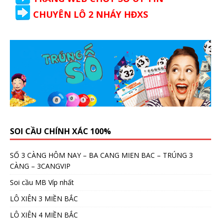
CHUYÊN LÔ 2 NHÁY HĐXS
SOI CẦU CHÍNH XÁC 100%
SỐ 3 CÀNG HÔM NAY – BA CANG MIEN BAC – TRÚNG 3
CÀNG – 3CANGVIP
Soi cầu MB Víp nhất
LÔ XIÊN 3 MIỀN BẮC
LÔ XIÊN 4 MIỀN BẮC