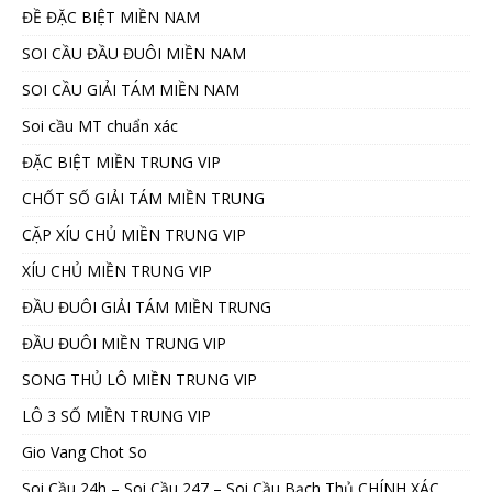
ĐỀ ĐẶC BIỆT MIỀN NAM
SOI CẦU ĐẦU ĐUÔI MIỀN NAM
SOI CẦU GIẢI TÁM MIỀN NAM
Soi cầu MT chuẩn xác
ĐẶC BIỆT MIỀN TRUNG VIP
CHỐT SỐ GIẢI TÁM MIỀN TRUNG
CẶP XÍU CHỦ MIỀN TRUNG VIP
XÍU CHỦ MIỀN TRUNG VIP
ĐẦU ĐUÔI GIẢI TÁM MIỀN TRUNG
ĐẦU ĐUÔI MIỀN TRUNG VIP
SONG THỦ LÔ MIỀN TRUNG VIP
LÔ 3 SỐ MIỀN TRUNG VIP
Gio Vang Chot So
Soi Cầu 24h – Soi Cầu 247 – Soi Cầu Bạch Thủ CHÍNH XÁC