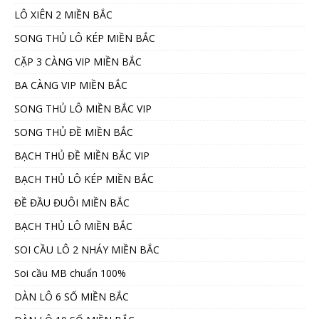
LÔ XIÊN 2 MIỀN BẮC
SONG THỦ LÔ KÉP MIỀN BẮC
CẶP 3 CÀNG VIP MIỀN BẮC
BA CÀNG VIP MIỀN BẮC
SONG THỦ LÔ MIỀN BẮC VIP
SONG THỦ ĐỀ MIỀN BẮC
BẠCH THỦ ĐỀ MIỀN BẮC VIP
BẠCH THỦ LÔ KÉP MIỀN BẮC
ĐỀ ĐẦU ĐUÔI MIỀN BẮC
BẠCH THỦ LÔ MIỀN BẮC
SOI CẦU LÔ 2 NHÁY MIỀN BẮC
Soi cầu MB chuẩn 100%
DÀN LÔ 6 SỐ MIỀN BẮC