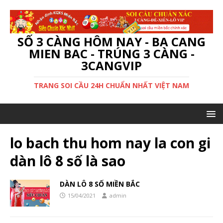
SỐ 3 CÀNG HÔM NAY - BA CANG
MIEN BAC - TRÚNG 3 CÀNG -
3CANGVIP
TRANG SOI CẦU 24H CHUẨN NHẤT VIỆT NAM
lo bach thu hom nay la con gi
dàn lô 8 số là sao
DÀN LÔ 8 SỐ MIỀN BẮC
15/04/2021
admin