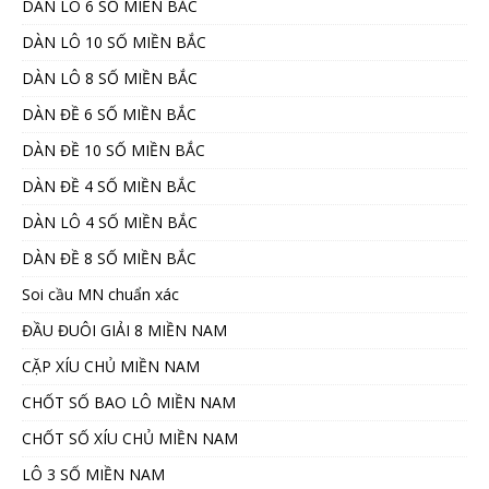
DÀN LÔ 6 SỐ MIỀN BẮC
DÀN LÔ 10 SỐ MIỀN BẮC
DÀN LÔ 8 SỐ MIỀN BẮC
DÀN ĐỀ 6 SỐ MIỀN BẮC
DÀN ĐỀ 10 SỐ MIỀN BẮC
DÀN ĐỀ 4 SỐ MIỀN BẮC
DÀN LÔ 4 SỐ MIỀN BẮC
DÀN ĐỀ 8 SỐ MIỀN BẮC
Soi cầu MN chuẩn xác
ĐẦU ĐUÔI GIẢI 8 MIỀN NAM
CẶP XÍU CHỦ MIỀN NAM
CHỐT SỐ BAO LÔ MIỀN NAM
CHỐT SỐ XÍU CHỦ MIỀN NAM
LÔ 3 SỐ MIỀN NAM