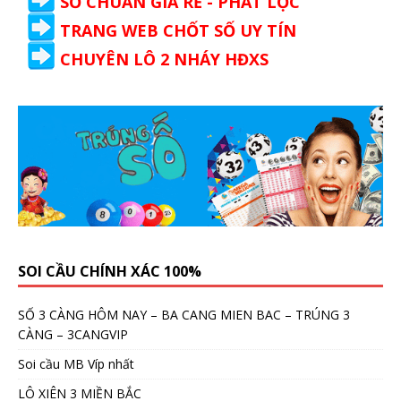
SỐ CHUẨN GIÁ RẺ - PHÁT LỘC
TRANG WEB CHỐT SỐ UY TÍN
CHUYÊN LÔ 2 NHÁY HĐXS
SOI CẦU CHÍNH XÁC 100%
SỐ 3 CÀNG HÔM NAY – BA CANG MIEN BAC – TRÚNG 3
CÀNG – 3CANGVIP
Soi cầu MB Víp nhất
LÔ XIÊN 3 MIỀN BẮC