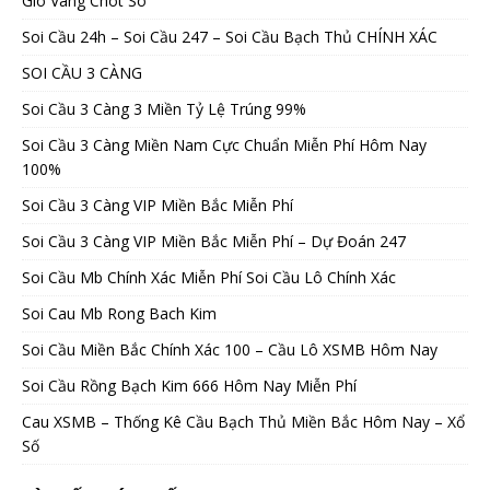
Gio Vang Chot So
Soi Cầu 24h – Soi Cầu 247 – Soi Cầu Bạch Thủ CHÍNH XÁC
SOI CẦU 3 CÀNG
Soi Cầu 3 Càng 3 Miền Tỷ Lệ Trúng 99%
Soi Cầu 3 Càng Miền Nam Cực Chuẩn Miễn Phí Hôm Nay
100%
Soi Cầu 3 Càng VIP Miền Bắc Miễn Phí
Soi Cầu 3 Càng VIP Miền Bắc Miễn Phí – Dự Đoán 247
Soi Cầu Mb Chính Xác Miễn Phí Soi Cầu Lô Chính Xác
Soi Cau Mb Rong Bach Kim
Soi Cầu Miền Bắc Chính Xác 100 – Cầu Lô XSMB Hôm Nay
Soi Cầu Rồng Bạch Kim 666 Hôm Nay Miễn Phí
Cau XSMB – Thống Kê Cầu Bạch Thủ Miền Bắc Hôm Nay – Xổ
Số